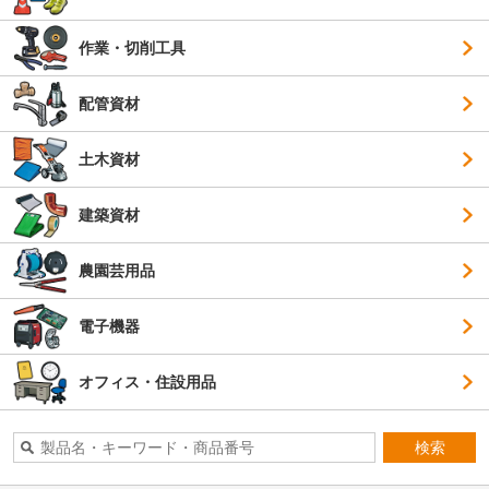
作業・切削工具
配管資材
土木資材
建築資材
農園芸用品
電子機器
オフィス・住設用品
検索