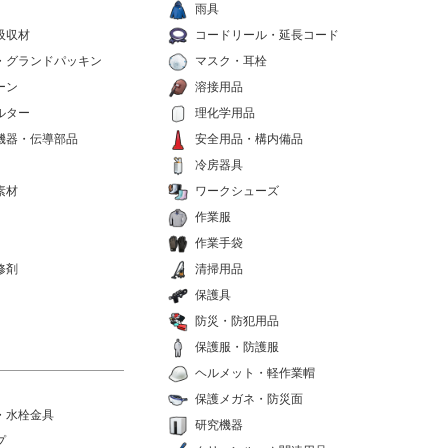
雨具
吸収材
コードリール・延長コード
・グランドパッキン
マスク・耳栓
ーン
溶接用品
ルター
理化学用品
機器・伝導部品
安全用品・構内備品
冷房器具
素材
ワークシューズ
作業服
作業手袋
修剤
清掃用品
保護具
防災・防犯用品
保護服・防護服
ヘルメット・軽作業帽
保護メガネ・防災面
・水栓金具
研究機器
プ