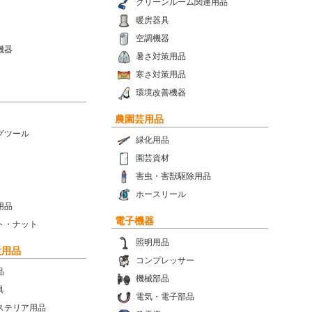
クリーンルーム関連用品
暖房器具
空調機器
機器
暑さ対策用品
寒さ対策用品
環境改善機器
農園芸用品
グツール
緑化用品
園芸資材
害虫・害獣駆除用品
ホースリール
用品
電子機器
ト・ナット
照明用品
設用品
コンプレッサー
品
機械部品
具
電気・電子部品
ステリア用品