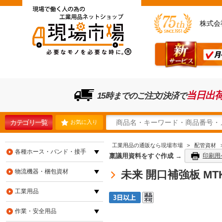
株式会
当日出
15時までのご注文/決済で
カテゴリ一覧
お気に入り
工業用品の通販なら現場市場
>
配管資材
各種ホース・バンド・接手
稟議用資料をすぐ作成 →
印刷用
物流機器・梱包資材
未来 開口補強板 MTKB
工業用品
作業・安全用品