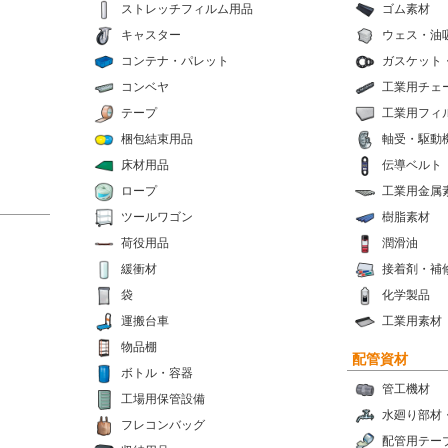
ストレッチフィルム用品
ゴム素材
キャスター
ウェス・油
コンテナ・パレット
ガスケット
コンベヤ
工業用チェ
テープ
工業用フィ
梱包結束用品
軸受・駆動
床材用品
伝導ベルト
ロープ
工業用金属
ツールワゴン
樹脂素材
荷役用品
潤滑油
緩衝材
接着剤・補
袋
化学製品
運搬台車
工業用素材
物品棚
配管資材
ボトル・容器
管工機材
工場用保管設備
水廻り部材
フレコンバッグ
配管用テー