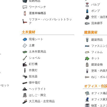
収納用品
バルブ
ワークベンチ
ポンプ
運搬車輛機器
空圧・油圧
リフター・ハンドパレットトラッ
ク
流体継手
土木資材
建築資材
現場シート
建築用品
土嚢
ファスニン
土木作業用品
フィルム
ー
ショベル
ネット
釘打機
建築金物
作業灯
塗装・内装
チ
投光器
ねじ・ボル
懐中電灯
ンセット
オフィス・住
ヘッドライト
オフィス備
はしご・脚立
オフィス家
大工用品・左官用品
物置・エク