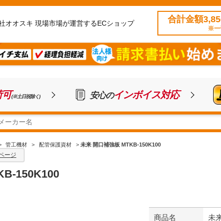
合計金額3,8
社オオスキ 現場市場が運営するECショップ
※一
荷可
インボイス対応
安心の
(※土日祝除く)
>
管工機材
>
配管保護資材
>
未来 開口補強板 MTKB-150K100
ページ
-150K100
商品名
未来