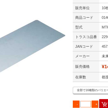
販売単位
10
商品コード
014
型式
MT
トラスコ品番
229
JANコード
457
メーカー
未
¥1
販売価格
在庫数
都
全部で16種類のバリエ