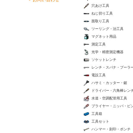
穴あけ工具
ねじ切り工具
面取り工具
ツーリング・治工具
マグネット用品
測定工具
光学・精密測定機器
ソケットレンチ
レンチ・スパナ・プーラ
電設工具
ハサミ・カッター・鋸
ドライバー・六角棒レン
水道・空調配管用工具
プライヤー・ニッパ・ピ
工具箱
工具セット
ハンマー・刻印・ポンチ