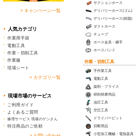
サクションホース
> キャンペーン一覧
デリバリーホース(ゴム)
デリバリーホース(樹脂)
ダクトホース
人気カテゴリ
チューブ
作業用手袋
ホース金具・継手
電動工具
ホースバンド
作業・切削工具
作業服
作業・切削工具
現場シート
手作業工具
> カテゴリ一覧
電動工具
旋削・フライス
研削研磨用品
現場市場のサービス
油圧工具
ご利用ガイド
空圧工具
よくあるご質問
ドライバービット
修理サービス 現場のゲンさん
特注商品のご依頼
切断用品
小型加工機械・電熱器具
> お問い合わせ