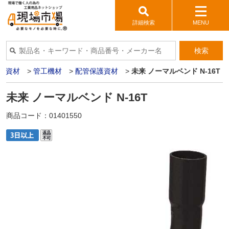
詳細検索
MENU
検索
管資材
>
管工機材
>
配管保護資材
>
未来 ノーマルベンド N-16T
未来 ノーマルベンド N-16T
商品コード：
01401550