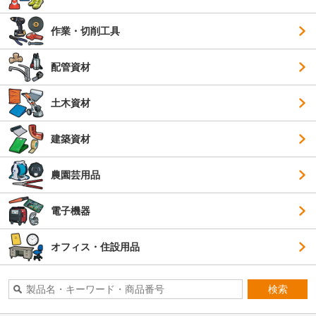
作業・切削工具
配管資材
土木資材
建築資材
農園芸用品
電子機器
オフィス・住設用品
検索