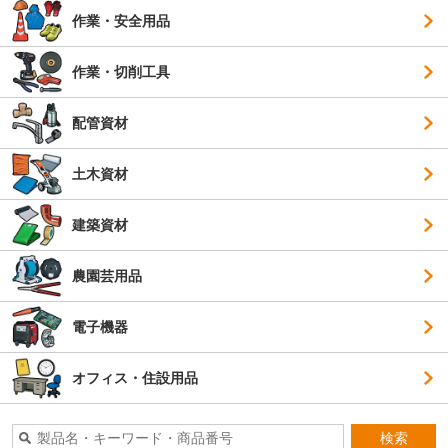
作業・安全用品
作業・切削工具
配管資材
土木資材
建築資材
農園芸用品
電子機器
オフィス・住設用品
検索