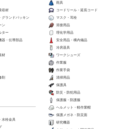
雨具
吸収材
コードリール・延長コード
・グランドパッキン
マスク・耳栓
ーン
溶接用品
ルター
理化学用品
機器・伝導部品
安全用品・構内備品
冷房器具
素材
ワークシューズ
作業服
作業手袋
修剤
清掃用品
保護具
防災・防犯用品
保護服・防護服
ヘルメット・軽作業帽
保護メガネ・防災面
・水栓金具
研究機器
プ