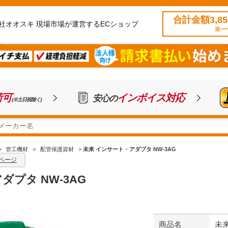
合計金額3,8
社オオスキ 現場市場が運営するECショップ
※一
荷可
インボイス対応
安心の
(※土日祝除く)
>
管工機材
>
配管保護資材
>
未来 インサート・アダプタ NW-3AG
ページ
ダプタ NW-3AG
商品名
未来