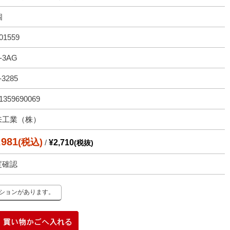
個
01559
-3AG
-3285
1359690069
来工業（株）
,981
(税込)
/
¥2,710
(税抜)
度確認
ーションがあります。