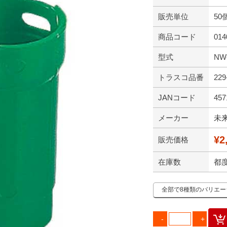
販売単位
50
商品コード
014
型式
NW
トラスコ品番
229
JANコード
457
メーカー
未
¥2
販売価格
在庫数
都
全部で8種類のバリエ