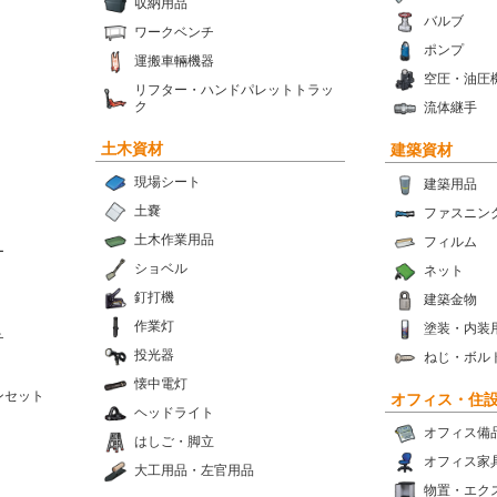
収納用品
バルブ
ワークベンチ
ポンプ
運搬車輛機器
空圧・油圧
リフター・ハンドパレットトラッ
ク
流体継手
土木資材
建築資材
現場シート
建築用品
土嚢
ファスニン
土木作業用品
フィルム
ー
ショベル
ネット
釘打機
建築金物
作業灯
塗装・内装
チ
投光器
ねじ・ボル
懐中電灯
ンセット
オフィス・住
ヘッドライト
オフィス備
はしご・脚立
オフィス家
大工用品・左官用品
物置・エク