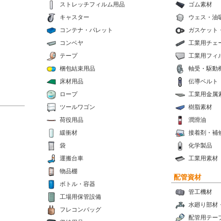
ストレッチフィルム用品
ゴム素材
キャスター
ウェス・油
コンテナ・パレット
ガスケット
コンベヤ
工業用チェ
テープ
工業用フィ
梱包結束用品
軸受・駆動
床材用品
伝導ベルト
ロープ
工業用金属
ツールワゴン
樹脂素材
荷役用品
潤滑油
緩衝材
接着剤・補
袋
化学製品
運搬台車
工業用素材
物品棚
配管資材
ボトル・容器
管工機材
工場用保管設備
水廻り部材
フレコンバッグ
配管用テー