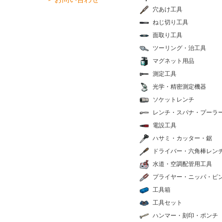
穴あけ工具
ねじ切り工具
面取り工具
ツーリング・治工具
マグネット用品
測定工具
光学・精密測定機器
ソケットレンチ
レンチ・スパナ・プーラ
電設工具
ハサミ・カッター・鋸
ドライバー・六角棒レン
水道・空調配管用工具
プライヤー・ニッパ・ピ
工具箱
工具セット
ハンマー・刻印・ポンチ