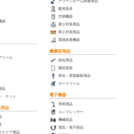
クリーンルーム関連用品
暖房器具
空調機器
機器
暑さ対策用品
寒さ対策用品
環境改善機器
農園芸用品
グツール
緑化用品
園芸資材
害虫・害獣駆除用品
ホースリール
用品
電子機器
ト・ナット
照明用品
設用品
コンプレッサー
品
機械部品
具
電気・電子部品
ステリア用品