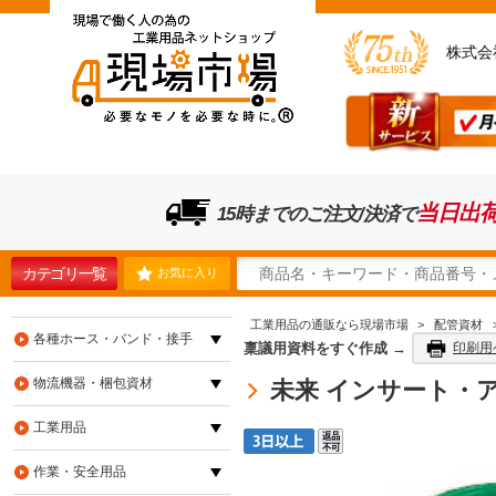
株式会
当日出
15時までのご注文/決済で
カテゴリ一覧
お気に入り
工業用品の通販なら現場市場
>
配管資材
各種ホース・バンド・接手
稟議用資料をすぐ作成 →
印刷用
物流機器・梱包資材
未来 インサート・ア
工業用品
作業・安全用品