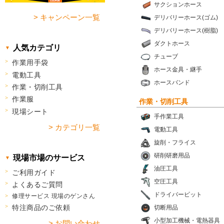
サクションホース
> キャンペーン一覧
デリバリーホース(ゴム)
デリバリーホース(樹脂)
ダクトホース
人気カテゴリ
チューブ
作業用手袋
ホース金具・継手
電動工具
ホースバンド
作業・切削工具
作業服
作業・切削工具
現場シート
手作業工具
> カテゴリ一覧
電動工具
旋削・フライス
研削研磨用品
現場市場のサービス
油圧工具
ご利用ガイド
空圧工具
よくあるご質問
ドライバービット
修理サービス 現場のゲンさん
特注商品のご依頼
切断用品
小型加工機械・電熱器具
> お問い合わせ