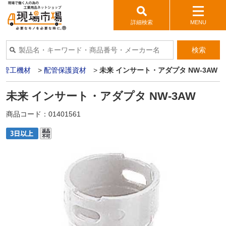
詳細検索
MENU
検索
>
管工機材
>
配管保護資材
>
未来 インサート・アダプタ NW-3AW
未来 インサート・アダプタ NW-3AW
商品コード：
01401561