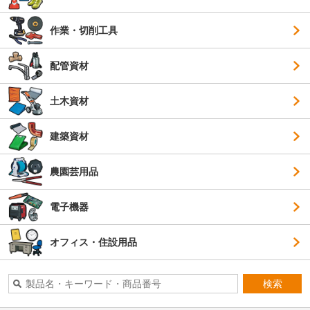
作業・切削工具
配管資材
土木資材
建築資材
農園芸用品
電子機器
オフィス・住設用品
検索