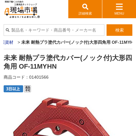
詳細検索
MENU
検索
保護資材
>
未来 耐熱プラ塗代カバー(ノック付)大形四角用 OF-11MYH
未来 耐熱プラ塗代カバー(ノック付)大形四
角用 OF-11MYHN
商品コード：
01401566