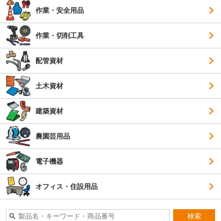
作業・安全用品
作業・切削工具
配管資材
土木資材
建築資材
農園芸用品
電子機器
オフィス・住設用品
検索