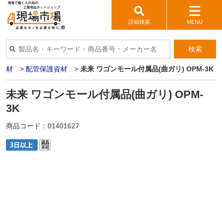
詳細検索
MENU
検索
機材
>
配管保護資材
>
未来 ワゴンモール付属品(曲ガリ) OPM-3K
未来 ワゴンモール付属品(曲ガリ) OPM-
3K
商品コード：
01401627