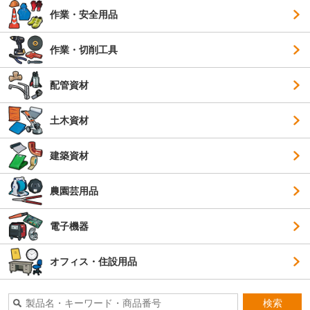
作業・安全用品
作業・切削工具
配管資材
土木資材
建築資材
農園芸用品
電子機器
オフィス・住設用品
検索