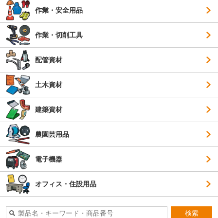
作業・安全用品
作業・切削工具
配管資材
土木資材
建築資材
農園芸用品
電子機器
オフィス・住設用品
検索