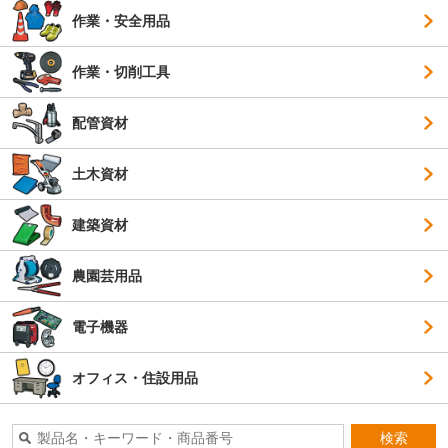
作業・安全用品
作業・切削工具
配管資材
土木資材
建築資材
農園芸用品
電子機器
オフィス・住設用品
検索