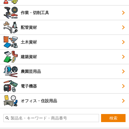
作業・切削工具
配管資材
土木資材
建築資材
農園芸用品
電子機器
オフィス・住設用品
検索