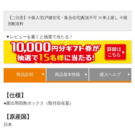
【ご注意】※個人宅(戸建住宅・集合住宅)配送不可 ※車上渡し ※個
別配送料
▼レビューを書くと抽選で当たる！
商品説明
商品基本情報
購入ヘルプ
【仕様】
●露出用四角ボックス（取付自在蓋）
【原産国】
日本