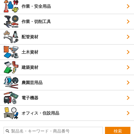
作業・安全用品
作業・切削工具
配管資材
土木資材
建築資材
農園芸用品
電子機器
オフィス・住設用品
検索