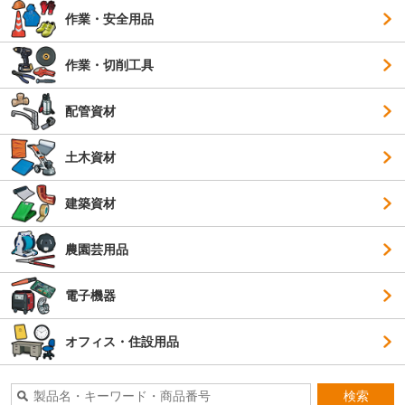
作業・安全用品
作業・切削工具
配管資材
土木資材
建築資材
農園芸用品
電子機器
オフィス・住設用品
検索