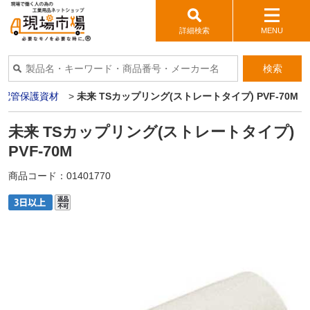
詳細検索
MENU
検索
>
配管保護資材
>
未来 TSカップリング(ストレートタイプ) PVF-70M
未来 TSカップリング(ストレートタイプ)
PVF-70M
商品コード：
01401770