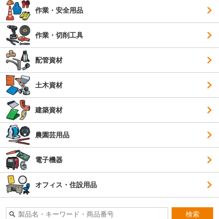
作業・安全用品
作業・切削工具
配管資材
土木資材
建築資材
農園芸用品
電子機器
オフィス・住設用品
検索