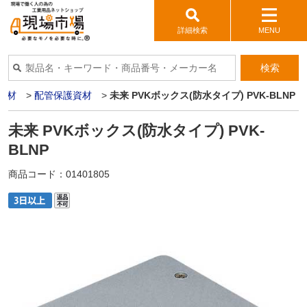
詳細検索
MENU
検索
機材
>
配管保護資材
>
未来 PVKボックス(防水タイプ) PVK-BLNP
未来 PVKボックス(防水タイプ) PVK-
BLNP
商品コード：
01401805