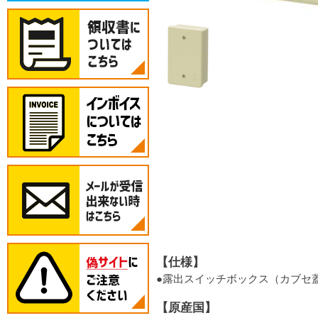
【仕様】
●露出スイッチボックス（カブセ
【原産国】