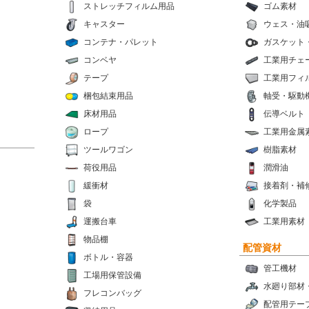
ストレッチフィルム用品
ゴム素材
キャスター
ウェス・油
コンテナ・パレット
ガスケット
コンベヤ
工業用チェ
テープ
工業用フィ
梱包結束用品
軸受・駆動
床材用品
伝導ベルト
ロープ
工業用金属
ツールワゴン
樹脂素材
荷役用品
潤滑油
緩衝材
接着剤・補
袋
化学製品
運搬台車
工業用素材
物品棚
配管資材
ボトル・容器
管工機材
工場用保管設備
水廻り部材
フレコンバッグ
配管用テー