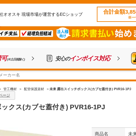
合計金額3,8
社オオスキ 現場市場が運営するECショップ
※一
荷可
インボイス対応
安心の
(※土日祝除く)
>
管工機材
>
配管保護資材
>
未来 露出スイッチボックス(カブセ蓋付き) PVR16-1PJ
ページ
クス(カブセ蓋付き) PVR16-1PJ
商品名
未来