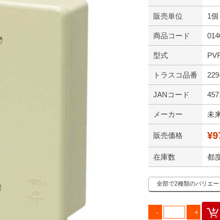
販売単位
1個
商品コード
014
型式
PVR
トラスコ品番
229
JANコード
457
メーカー
未
¥9
販売価格
在庫数
都
全部で2種類のバリエ