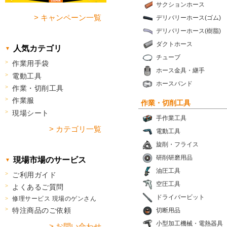
サクションホース
> キャンペーン一覧
デリバリーホース(ゴム)
デリバリーホース(樹脂)
ダクトホース
人気カテゴリ
チューブ
作業用手袋
ホース金具・継手
電動工具
ホースバンド
作業・切削工具
作業服
作業・切削工具
現場シート
手作業工具
> カテゴリ一覧
電動工具
旋削・フライス
研削研磨用品
現場市場のサービス
油圧工具
ご利用ガイド
空圧工具
よくあるご質問
ドライバービット
修理サービス 現場のゲンさん
特注商品のご依頼
切断用品
小型加工機械・電熱器具
> お問い合わせ