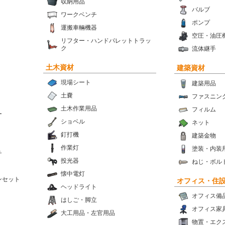
収納用品
バルブ
ワークベンチ
ポンプ
運搬車輛機器
空圧・油圧
リフター・ハンドパレットトラッ
ク
流体継手
土木資材
建築資材
現場シート
建築用品
土嚢
ファスニン
土木作業用品
フィルム
ー
ショベル
ネット
釘打機
建築金物
作業灯
塗装・内装
チ
投光器
ねじ・ボル
懐中電灯
ンセット
オフィス・住
ヘッドライト
オフィス備
はしご・脚立
オフィス家
大工用品・左官用品
物置・エク