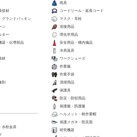
雨具
吸収材
コードリール・延長コード
・グランドパッキン
マスク・耳栓
ーン
溶接用品
ルター
理化学用品
機器・伝導部品
安全用品・構内備品
冷房器具
素材
ワークシューズ
作業服
作業手袋
修剤
清掃用品
保護具
防災・防犯用品
保護服・防護服
ヘルメット・軽作業帽
保護メガネ・防災面
・水栓金具
研究機器
プ