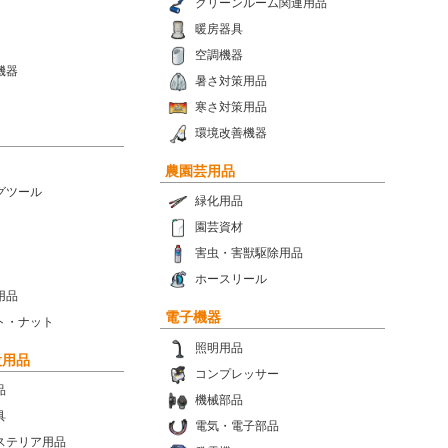
クリーンルーム関連用品
暖房器具
空調機器
機器
暑さ対策用品
寒さ対策用品
環境改善機器
農園芸用品
グツール
緑化用品
園芸資材
害虫・害獣駆除用品
ホースリール
用品
電子機器
ト・ナット
照明用品
設用品
コンプレッサー
品
機械部品
具
電気・電子部品
ステリア用品