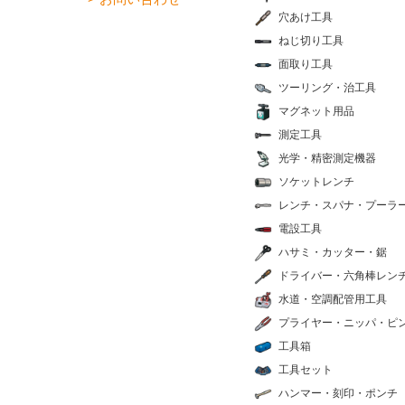
穴あけ工具
ねじ切り工具
面取り工具
ツーリング・治工具
マグネット用品
測定工具
光学・精密測定機器
ソケットレンチ
レンチ・スパナ・プーラ
電設工具
ハサミ・カッター・鋸
ドライバー・六角棒レン
水道・空調配管用工具
プライヤー・ニッパ・ピ
工具箱
工具セット
ハンマー・刻印・ポンチ