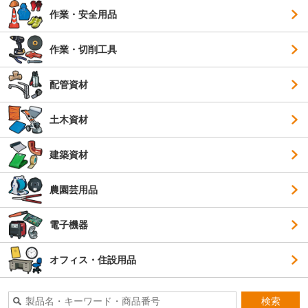
作業・安全用品
作業・切削工具
配管資材
土木資材
建築資材
農園芸用品
電子機器
オフィス・住設用品
検索