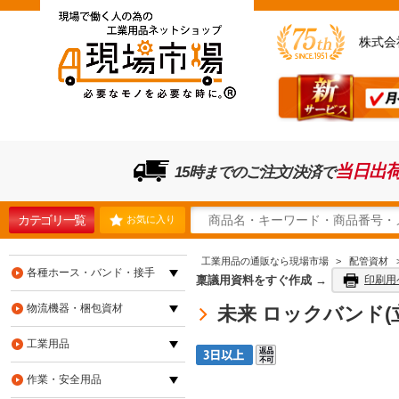
株式会
当日出
15時までのご注文/決済で
カテゴリ一覧
お気に入り
工業用品の通販なら現場市場
>
配管資材
各種ホース・バンド・接手
稟議用資料をすぐ作成 →
印刷用
物流機器・梱包資材
未来 ロックバンド(立
工業用品
作業・安全用品