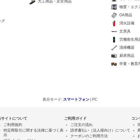
大工用品・左官用品
物置・エク
OA用品
ッグ
消火設備
文房具
労働衛生用
清掃機器
厨房用品
学童・教育
表示モード:
スマートフォン
| PC
当サイトについて
ご利用ガイド
コン
ご利用規約
ご注文の流れ
特定商取引に関する法律に基づく表
請求書払い（法人様向け）について
示
クーポンのご利用方法