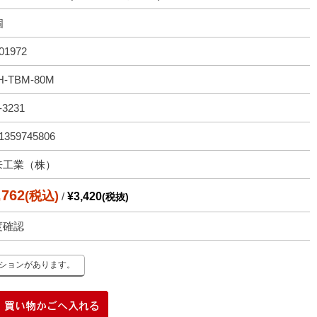
個
01972
H-TBM-80M
-3231
1359745806
来工業（株）
,762
(税込)
/
¥3,420
(税抜)
度確認
ーションがあります。