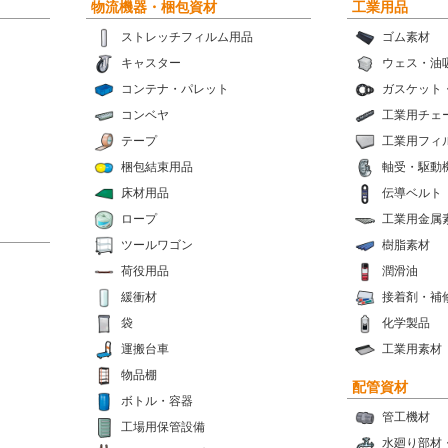
物流機器・梱包資材
工業用品
ストレッチフィルム用品
ゴム素材
キャスター
ウェス・油
コンテナ・パレット
ガスケット
コンベヤ
工業用チェ
テープ
工業用フィ
梱包結束用品
軸受・駆動
床材用品
伝導ベルト
ロープ
工業用金属
ツールワゴン
樹脂素材
荷役用品
潤滑油
緩衝材
接着剤・補
袋
化学製品
運搬台車
工業用素材
物品棚
配管資材
ボトル・容器
管工機材
工場用保管設備
水廻り部材