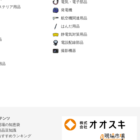
電気・電子部品
ステリア用品
発電機
航空機関連用品
はんだ用品
静電気対策用品
品
電設配線部品
撮影機器
用品
テンツ
現場の知恵袋
商品豆知識
おすすめランキング