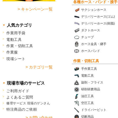
各種ホース・バンド・接手
> キャンペーン一覧
サクションホース
デリバリーホース(ゴム)
デリバリーホース(樹脂)
人気カテゴリ
ダクトホース
作業用手袋
チューブ
電動工具
ホース金具・継手
作業・切削工具
ホースバンド
作業服
現場シート
作業・切削工具
> カテゴリ一覧
手作業工具
電動工具
旋削・フライス
現場市場のサービス
研削研磨用品
ご利用ガイド
油圧工具
よくあるご質問
空圧工具
修理サービス 現場のゲンさん
特注商品のご依頼
ドライバービット
切断用品
> お問い合わせ