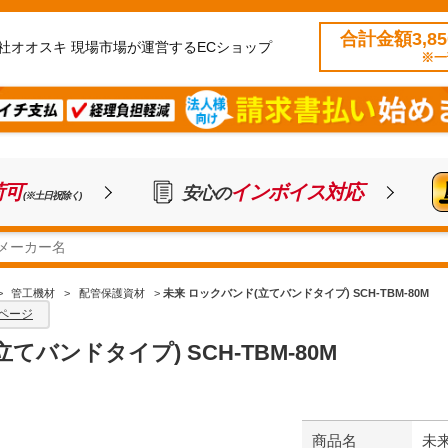
合計金額3,8
社オオスキ 現場市場が運営するECショップ
※一
荷可
インボイス対応
安心の
(※土日祝除く)
>
管工機材
>
配管保護資材
>
未来 ロックバンド(立てバンドタイプ) SCH-TBM-80M
ページ
てバンドタイプ) SCH-TBM-80M
商品名
未来