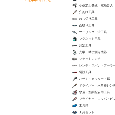
小型加工機械・電熱器具
穴あけ工具
ねじ切り工具
面取り工具
ツーリング・治工具
マグネット用品
測定工具
光学・精密測定機器
ソケットレンチ
レンチ・スパナ・プーラ
電設工具
ハサミ・カッター・鋸
ドライバー・六角棒レン
水道・空調配管用工具
プライヤー・ニッパ・ピ
工具箱
工具セット