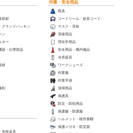
作業・安全用品
雨具
吸収材
コードリール・延長コード
・グランドパッキン
マスク・耳栓
ーン
溶接用品
ルター
理化学用品
機器・伝導部品
安全用品・構内備品
冷房器具
素材
ワークシューズ
作業服
作業手袋
修剤
清掃用品
保護具
防災・防犯用品
保護服・防護服
ヘルメット・軽作業帽
保護メガネ・防災面
・水栓金具