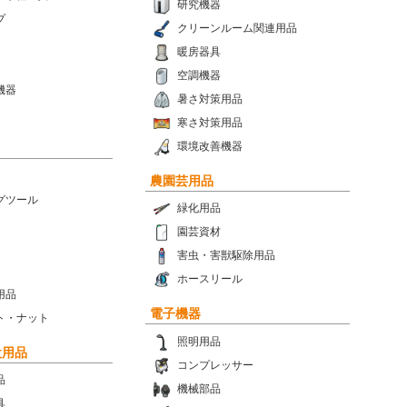
研究機器
プ
クリーンルーム関連用品
暖房器具
空調機器
機器
暑さ対策用品
寒さ対策用品
環境改善機器
農園芸用品
グツール
緑化用品
園芸資材
害虫・害獣駆除用品
ホースリール
用品
電子機器
ト・ナット
照明用品
設用品
コンプレッサー
品
機械部品
具