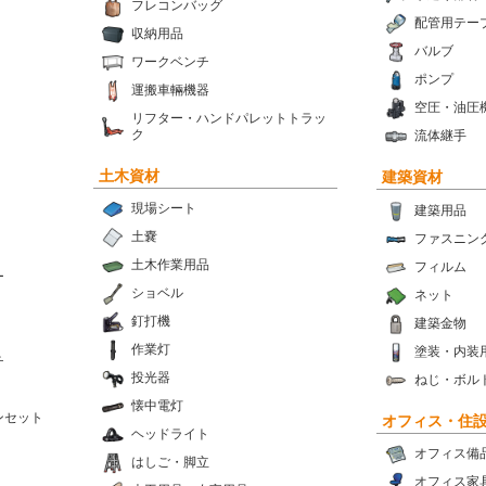
フレコンバッグ
配管用テー
収納用品
バルブ
ワークベンチ
ポンプ
運搬車輛機器
空圧・油圧
リフター・ハンドパレットトラッ
ク
流体継手
土木資材
建築資材
現場シート
建築用品
土嚢
ファスニン
土木作業用品
フィルム
ー
ショベル
ネット
釘打機
建築金物
作業灯
塗装・内装
チ
投光器
ねじ・ボル
懐中電灯
ンセット
オフィス・住
ヘッドライト
オフィス備
はしご・脚立
オフィス家