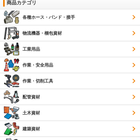
商品カテゴリ
各種ホース・バンド・接手
物流機器・梱包資材
工業用品
作業・安全用品
作業・切削工具
配管資材
土木資材
建築資材