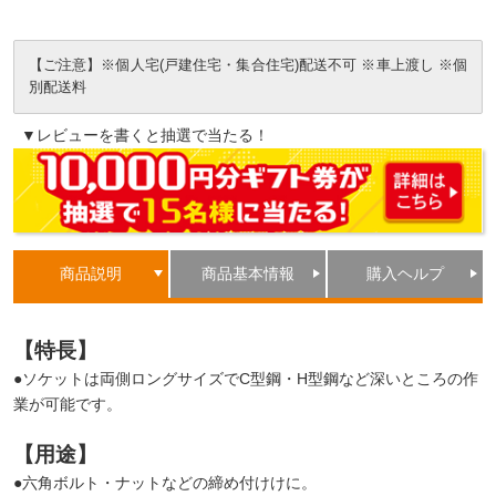
【ご注意】※個人宅(戸建住宅・集合住宅)配送不可 ※車上渡し ※個
別配送料
▼レビューを書くと抽選で当たる！
商品説明
商品基本情報
購入ヘルプ
【特長】
●ソケットは両側ロングサイズでC型鋼・H型鋼など深いところの作
業が可能です。
【用途】
●六角ボルト・ナットなどの締め付けけに。