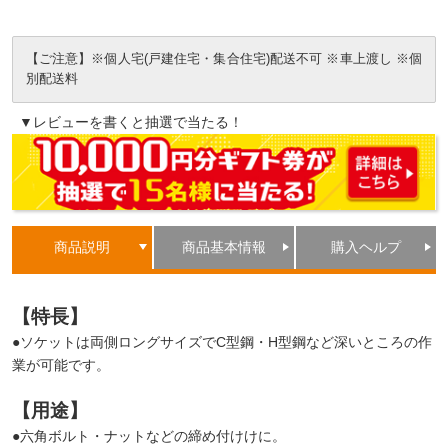
【ご注意】※個人宅(戸建住宅・集合住宅)配送不可 ※車上渡し ※個
別配送料
▼レビューを書くと抽選で当たる！
商品説明
商品基本情報
購入ヘルプ
【特長】
●ソケットは両側ロングサイズでC型鋼・H型鋼など深いところの作
業が可能です。
【用途】
●六角ボルト・ナットなどの締め付けけに。