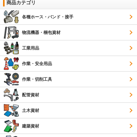
商品カテゴリ
各種ホース・バンド・接手
物流機器・梱包資材
工業用品
作業・安全用品
作業・切削工具
配管資材
土木資材
建築資材