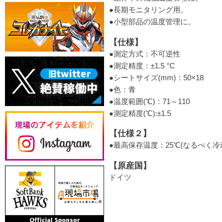
●長期モニタリング用。
●小型部品の温度管理に。
【仕様】
●測定方式：不可逆性
●測定精度：±1.5 °C
●シートサイズ(mm)：50×18
●色：青
●温度範囲(℃)：71～110
●測定精度(℃):±1.5
【仕様２】
●最高保存温度：25℃(なるべく冷
【原産国】
ドイツ