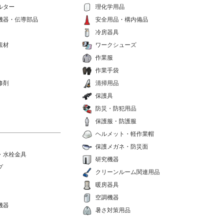
ルター
理化学用品
機器・伝導部品
安全用品・構内備品
冷房器具
素材
ワークシューズ
作業服
作業手袋
修剤
清掃用品
保護具
防災・防犯用品
保護服・防護服
ヘルメット・軽作業帽
保護メガネ・防災面
・水栓金具
研究機器
プ
クリーンルーム関連用品
暖房器具
空調機器
機器
暑さ対策用品