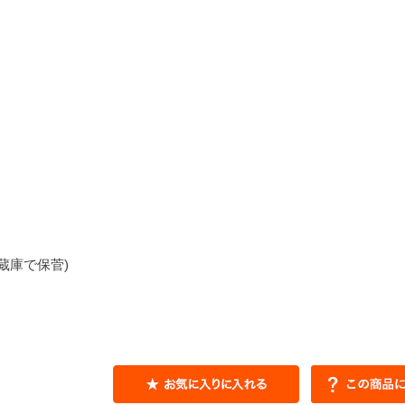
蔵庫で保菅)