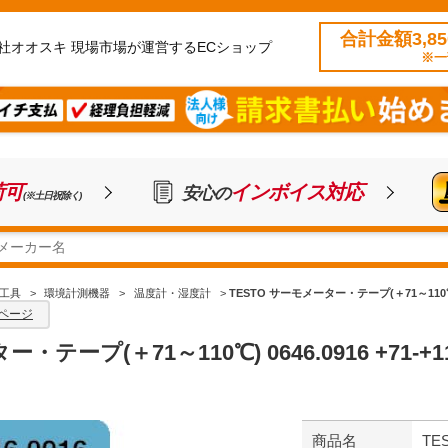
合計金額3,8
社オオスキ 現場市場が運営するECショップ
※一
荷可
インボイス対応
安心の
(※土日祝除く)
工具
>
環境計測機器
>
温度計・湿度計
>
TESTO サーモメーター・テープ(＋71～110℃) 06
ページ
・テープ(＋71～110℃) 0646.0916 +71-+1
商品名
TE