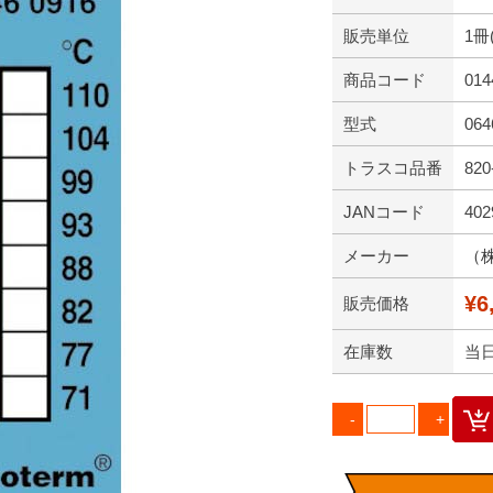
販売単位
1冊
商品コード
014
型式
064
トラスコ品番
820
JANコード
402
メーカー
（
¥6
販売価格
在庫数
当