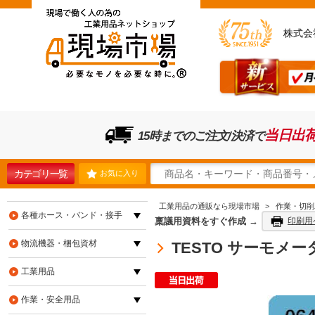
株式会
当日出
15時までのご注文/決済で
カテゴリ一覧
お気に入り
工業用品の通販なら現場市場
>
作業・切削
各種ホース・バンド・接手
稟議用資料をすぐ作成 →
印刷用
物流機器・梱包資材
TESTO サーモメーター
工業用品
作業・安全用品