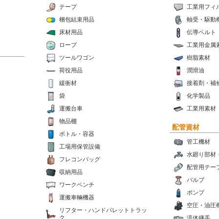
テープ
工業用フィ
梱包結束用品
軸受・駆動
床材用品
伝導ベルト
ロープ
工業用金属
ツールワゴン
樹脂素材
荷役用品
潤滑油
緩衝材
接着剤・補
袋
化学製品
運搬台車
工業用素材
物品棚
配管資材
ボトル・容器
管工機材
工場用保管設備
水廻り部材
フレコンバッグ
配管用テー
収納用品
バルブ
ワークベンチ
ポンプ
運搬車輛機器
空圧・油圧
リフター・ハンドパレットトラッ
ク
流体継手