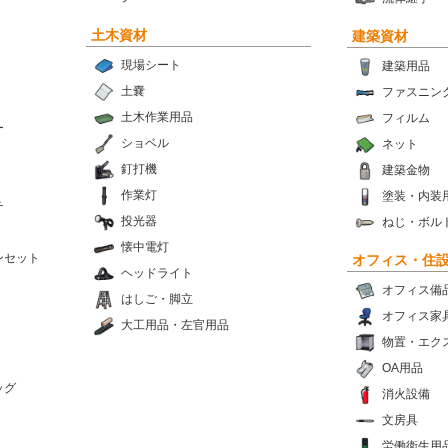
土木資材
建築資材
現場シート
建築用品
土嚢
ファスニン
土木作業用品
フィルム
ー
ショベル
ネット
釘打機
建築金物
作業灯
塗装・内装
チ
投光器
ねじ・ボル
懐中電灯
ンセット
オフィス・住
ヘッドライト
オフィス備
はしご・脚立
オフィス家
大工用品・左官用品
物置・エク
OA用品
ッグ
消火設備
文房具
労働衛生用