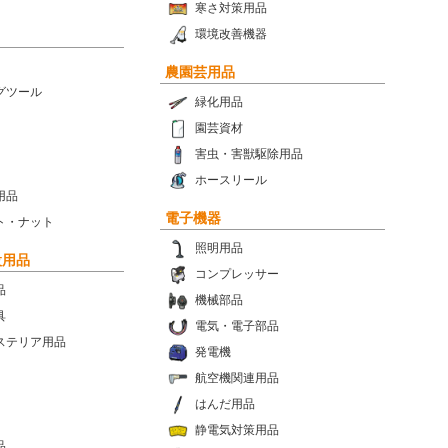
寒さ対策用品
環境改善機器
農園芸用品
グツール
緑化用品
園芸資材
害虫・害獣駆除用品
ホースリール
用品
電子機器
ト・ナット
照明用品
設用品
コンプレッサー
品
機械部品
具
電気・電子部品
ステリア用品
発電機
航空機関連用品
はんだ用品
静電気対策用品
品