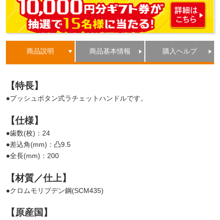
商品説明
商品基本情報
購入ヘルプ
【特長】
●プッシュボタン式ラチェットハンドルです。
【仕様】
●歯数(枚)：24
●差込角(mm)：凸9.5
●全長(mm)：200
【材質／仕上】
●クロムモリブデン鋼(SCM435)
【原産国】