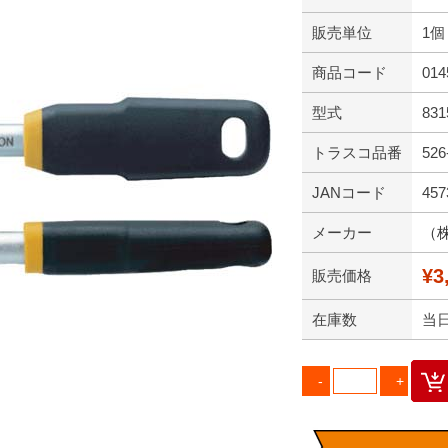
販売単位
1個
商品コード
014
型式
831
トラスコ品番
526
JANコード
457
メーカー
（
¥3
販売価格
在庫数
当