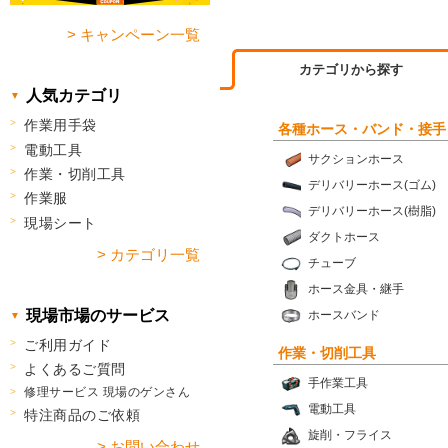
> キャンペーン一覧
カテゴリから探す
人気カテゴリ
作業用手袋
各種ホース・バンド・接手
電動工具
サクションホース
作業・切削工具
デリバリーホース(ゴム)
作業服
デリバリーホース(樹脂)
現場シート
ダクトホース
> カテゴリ一覧
チューブ
ホース金具・継手
現場市場のサービス
ホースバンド
ご利用ガイド
作業・切削工具
よくあるご質問
手作業工具
修理サービス 現場のゲンさん
電動工具
特注商品のご依頼
旋削・フライス
> お問い合わせ