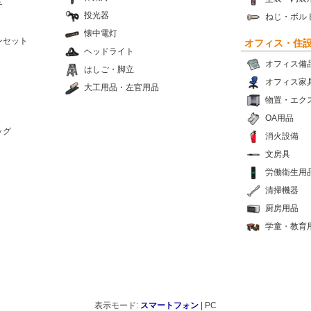
チ
投光器
ねじ・ボル
懐中電灯
ンセット
オフィス・住
ヘッドライト
オフィス備
はしご・脚立
オフィス家
大工用品・左官用品
物置・エク
OA用品
ッグ
消火設備
文房具
労働衛生用
清掃機器
厨房用品
学童・教育
表示モード:
スマートフォン
| PC