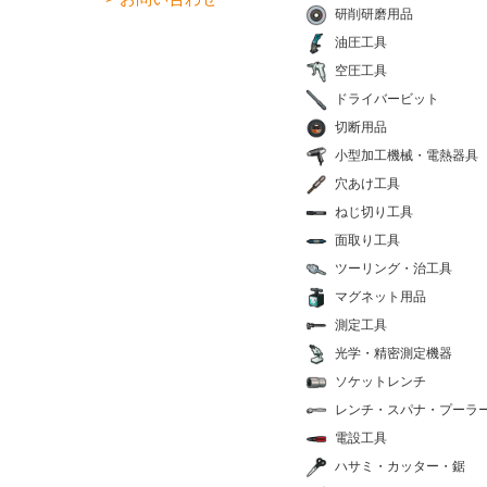
研削研磨用品
油圧工具
空圧工具
ドライバービット
切断用品
小型加工機械・電熱器具
穴あけ工具
ねじ切り工具
面取り工具
ツーリング・治工具
マグネット用品
測定工具
光学・精密測定機器
ソケットレンチ
レンチ・スパナ・プーラ
電設工具
ハサミ・カッター・鋸