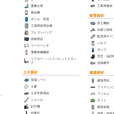
運搬台車
工業用素材
物品棚
配管資材
ボトル・容器
管工機材
工場用保管設備
水廻り部材
フレコンバッグ
配管用テー
収納用品
バルブ
ワークベンチ
ポンプ
運搬車輛機器
空圧・油圧
リフター・ハンドパレットトラッ
ク
流体継手
土木資材
建築資材
現場シート
建築用品
土嚢
ファスニン
土木作業用品
フィルム
ー
ショベル
ネット
釘打機
建築金物
作業灯
塗装・内装