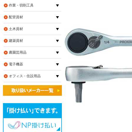
作業・切削工具
配管資材
土木資材
建築資材
農園芸用品
電子機器
オフィス・住設用品