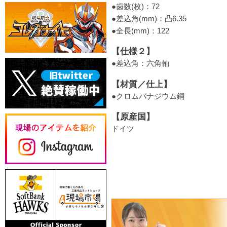
●歯数(枚)：72
●差込角(mm)：凸6.35
●全長(mm)：122
【仕様２】
●差込角：六角軸
【材質／仕上】
●クロムバナジウム鋼
【原産国】
ドイツ