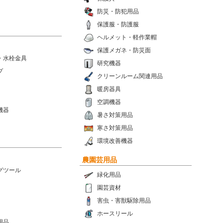
防災・防犯用品
保護服・防護服
ヘルメット・軽作業帽
保護メガネ・防災面
・水栓金具
研究機器
プ
クリーンルーム関連用品
暖房器具
空調機器
機器
暑さ対策用品
寒さ対策用品
環境改善機器
農園芸用品
グツール
緑化用品
園芸資材
害虫・害獣駆除用品
ホースリール
用品