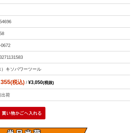
54696
58
-0672
3271131583
株）キソパワーツール
,355
(税込)
/
¥3,050
(税抜)
日出荷