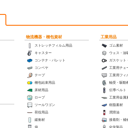
物流機器・梱包資材
工業用品
ストレッチフィルム用品
ゴム素材
キャスター
ウェス・油
コンテナ・パレット
ガスケット
コンベヤ
工業用チェ
テープ
工業用フィ
梱包結束用品
軸受・駆動
床材用品
伝導ベルト
ロープ
工業用金属
ツールワゴン
樹脂素材
荷役用品
潤滑油
緩衝材
接着剤・補
袋
化学製品