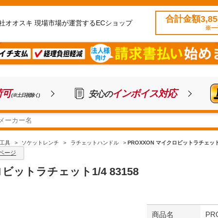
合計金額3,8
社オオスキ 現場市場が運営するECショップ
※一
荷可
インボイス対応
安心の
(※土日祝除く)
工具
>
ソケットレンチ
>
ラチェットハンドル
>
PROXXON マイクロビットラチェット1/
ページ
ビットラチェット1/4 83158
商品名
PR