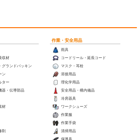
作業・安全用品
雨具
吸収材
コードリール・延長コード
・グランドパッキン
マスク・耳栓
ーン
溶接用品
ルター
理化学用品
機器・伝導部品
安全用品・構内備品
冷房器具
素材
ワークシューズ
作業服
作業手袋
修剤
清掃用品
保護具