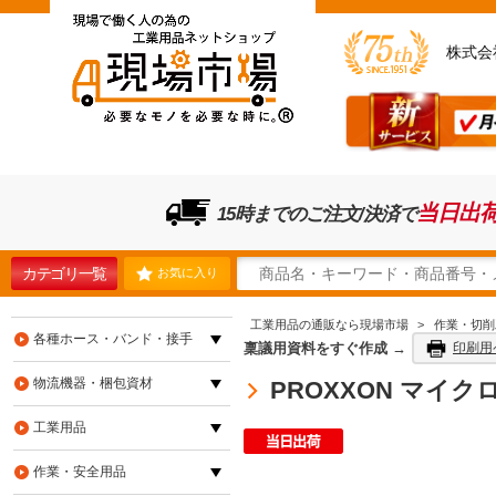
株式会
当日出
15時までのご注文/決済で
カテゴリ一覧
お気に入り
工業用品の通販なら現場市場
>
作業・切削
各種ホース・バンド・接手
稟議用資料をすぐ作成 →
印刷用
物流機器・梱包資材
PROXXON マイクロ
工業用品
作業・安全用品