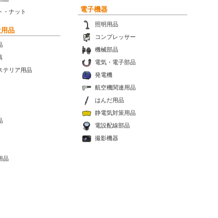
電子機器
ト・ナット
照明用品
設用品
コンプレッサー
品
機械部品
具
電気・電子部品
ステリア用品
発電機
航空機関連用品
はんだ用品
静電気対策用品
品
電設配線部品
撮影機器
用品