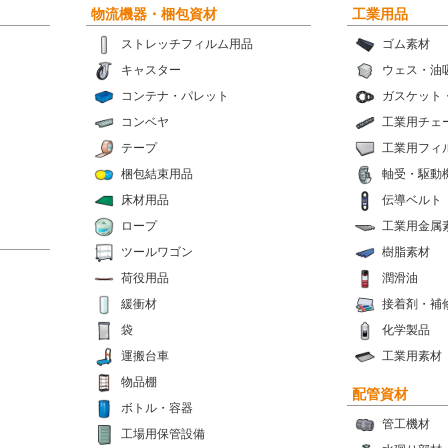
物流機器・梱包資材
工業用品
ストレッチフィルム用品
ゴム素材
キャスター
ウェス・油
コンテナ・パレット
ガスケット
コンベヤ
工業用チェ
テープ
工業用フィ
梱包結束用品
軸受・駆動
床材用品
伝導ベルト
ロープ
工業用金属
ツールワゴン
樹脂素材
荷役用品
潤滑油
緩衝材
接着剤・補
袋
化学製品
運搬台車
工業用素材
物品棚
配管資材
ボトル・容器
管工機材
工場用保管設備