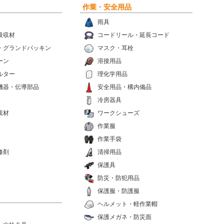
作業・安全用品
雨具
吸収材
コードリール・延長コード
・グランドパッキン
マスク・耳栓
ーン
溶接用品
ルター
理化学用品
機器・伝導部品
安全用品・構内備品
冷房器具
素材
ワークシューズ
作業服
作業手袋
修剤
清掃用品
保護具
防災・防犯用品
保護服・防護服
ヘルメット・軽作業帽
保護メガネ・防災面