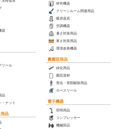
・水栓金具
研究機器
プ
クリーンルーム関連用品
暖房器具
空調機器
機器
暑さ対策用品
寒さ対策用品
環境改善機器
農園芸用品
グツール
緑化用品
園芸資材
害虫・害獣駆除用品
ホースリール
用品
電子機器
ト・ナット
照明用品
設用品
コンプレッサー
品
機械部品