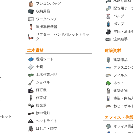
水廻り部材
フレコンバッグ
配管用テー
収納用品
バルブ
ワークベンチ
ポンプ
運搬車輛機器
空圧・油圧
リフター・ハンドパレットトラッ
ク
流体継手
土木資材
建築資材
現場シート
建築用品
土嚢
ファスニン
土木作業用品
フィルム
ー
ショベル
ネット
釘打機
建築金物
作業灯
塗装・内装
チ
投光器
ねじ・ボル
懐中電灯
ンセット
オフィス・住
ヘッドライト
オフィス備
はしご・脚立