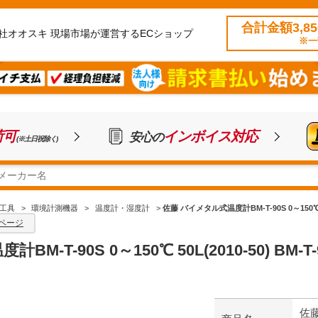
合計金額3,8
社オオスキ 現場市場が運営するECショップ
※一
荷可
インボイス対応
安心の
(※土日祝除く)
工具
>
環境計測機器
>
温度計・湿度計
>
佐藤 バイメタル式温度計BM-T-90S 0～150℃ 50L
ページ
-T-90S 0～150℃ 50L(2010-50) BM-T-9
佐藤