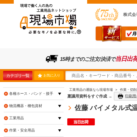
株式会
当日出
15時までのご注文/決済で
カテゴリ一覧
お気に入り
工業用品の通販なら現場市場
>
作業・切削
各種ホース・バンド・接手
稟議用資料をすぐ作成 →
印刷用
物流機器・梱包資材
佐藤 バイメタル式温度計BM
工業用品
作業・安全用品