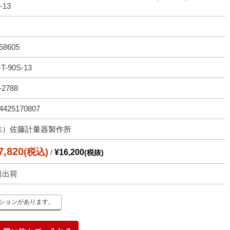
-13
58605
T-90S-13
-2788
4425170807
株）佐藤計量器製作所
7,820
(税込)
/
¥16,200
(税抜)
日出荷
ーションがあります。