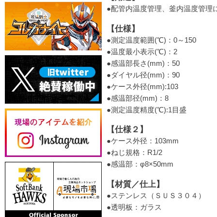
●配管内温度管理、釜内温度管理
【仕様】
●測定温度範囲(℃)：0～150
●温度最小表示(℃)：2
●感温部長さ(mm)：50
●ダイヤル径(mm)：90
●ケース外径(mm):103
●感温部径(mm)：8
●測定温度精度(℃):1目盛
【仕様２】
●ケース外径：103mm
●ねじ規格：R1/2
●感温部：φ8×50mm
【材質／仕上】
●ステンレス（ＳＵＳ３０４）
●透明板：ガラス