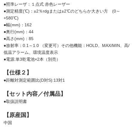
●照準レーザ：１点式 赤色レーザー
●測定精度(℃)：±2％rdgまたは±2℃のどちらか大きい方 (0～
+580℃)
●幅(mm)：162
●奥行(mm)：44
●高さ(mm)：85
●放射率：0.1～1.0 （変更可）その他機能：HOLD、MAX/MIN、高/
低温アラーム、環境温度表示
●電源:単3乾電池×2本（別売）
【仕様２】
●距離対測定範囲比(D対S):13対1
【セット内容／付属品】
●取扱説明書
【原産国】
中国