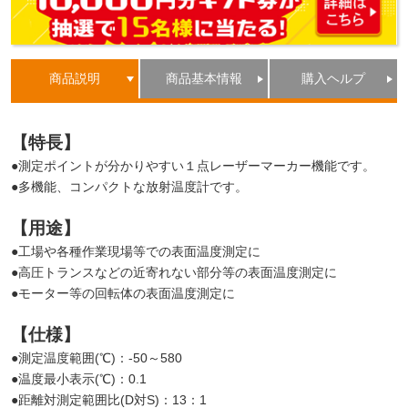
商品説明
商品基本情報
購入ヘルプ
【特長】
●測定ポイントが分かりやすい１点レーザーマーカー機能です。
●多機能、コンパクトな放射温度計です。
【用途】
●工場や各種作業現場等での表面温度測定に
●高圧トランスなどの近寄れない部分等の表面温度測定に
●モーター等の回転体の表面温度測定に
【仕様】
●測定温度範囲(℃)：-50～580
●温度最小表示(℃)：0.1
●距離対測定範囲比(D対S)：13：1