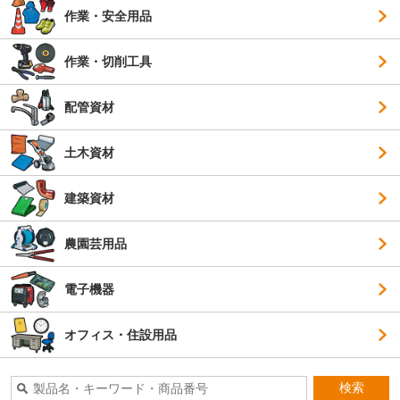
作業・安全用品
作業・切削工具
配管資材
土木資材
建築資材
農園芸用品
電子機器
オフィス・住設用品
検索