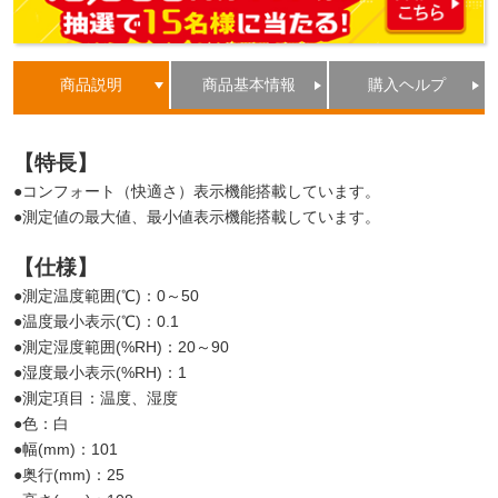
商品説明
商品基本情報
購入ヘルプ
【特長】
●コンフォート（快適さ）表示機能搭載しています。
●測定値の最大値、最小値表示機能搭載しています。
【仕様】
●測定温度範囲(℃)：0～50
●温度最小表示(℃)：0.1
●測定湿度範囲(%RH)：20～90
●湿度最小表示(%RH)：1
●測定項目：温度、湿度
●色：白
●幅(mm)：101
●奥行(mm)：25