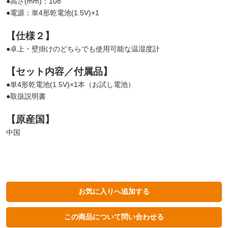
●高さ(mm)：108
●電源：単4形乾電池(1.5V)×1
【仕様２】
●卓上・壁掛けのどちらでも使用可能な温湿度計
【セット内容／付属品】
●単4形乾電池(1.5V)×1本（お試し電池）
●取扱説明書
【原産国】
中国