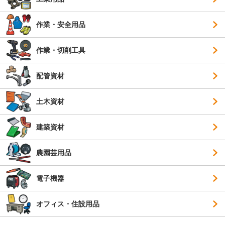
作業・安全用品
作業・切削工具
配管資材
土木資材
建築資材
農園芸用品
電子機器
オフィス・住設用品