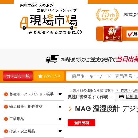
株式会
当日出
15時までのご注文/決済で
カテゴリ一覧
お気に入り
工業用品の通販なら現場市場
>
作業・切削
各種ホース・バンド・接手
稟議用資料をすぐ作成 →
印刷用
物流機器・梱包資材
MAG 温湿度計 デジタ
工業用品
作業・安全用品