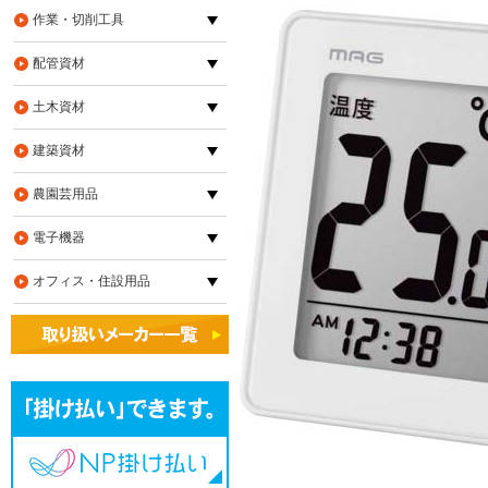
作業・切削工具
配管資材
土木資材
建築資材
農園芸用品
電子機器
オフィス・住設用品