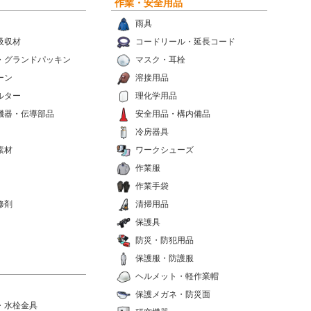
作業・安全用品
雨具
吸収材
コードリール・延長コード
・グランドパッキン
マスク・耳栓
ーン
溶接用品
ルター
理化学用品
機器・伝導部品
安全用品・構内備品
冷房器具
素材
ワークシューズ
作業服
作業手袋
修剤
清掃用品
保護具
防災・防犯用品
保護服・防護服
ヘルメット・軽作業帽
保護メガネ・防災面
・水栓金具