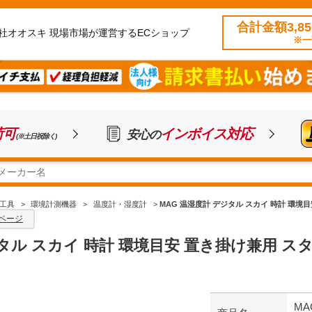
合計金額3,8
社オオスキ 現場市場が運営するECショップ
※一
荷可
インボイス対応
安心の
(※土日祝除く)
工具
>
環境計測機器
>
温度計・湿度計
>
MAG 温湿度計 デジタル スカイ 時計 環境目安 
ページ
ル スカイ 時計 環境目安 置き掛け兼用 スタンド ホ
MA