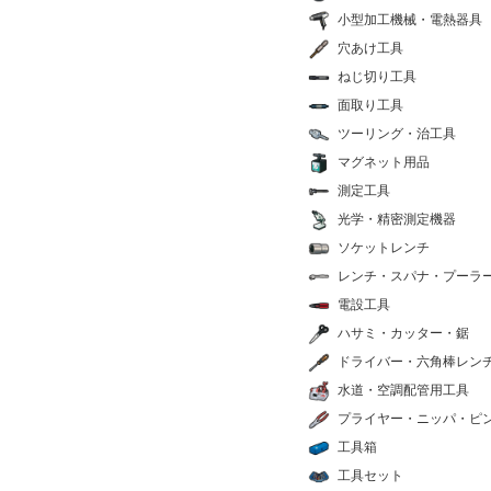
小型加工機械・電熱器具
穴あけ工具
ねじ切り工具
面取り工具
ツーリング・治工具
マグネット用品
測定工具
光学・精密測定機器
ソケットレンチ
レンチ・スパナ・プーラ
電設工具
ハサミ・カッター・鋸
ドライバー・六角棒レン
水道・空調配管用工具
プライヤー・ニッパ・ピ
工具箱
工具セット