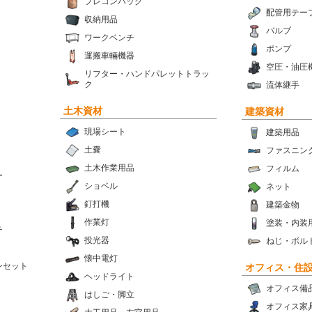
フレコンバッグ
配管用テー
収納用品
バルブ
ワークベンチ
ポンプ
運搬車輛機器
空圧・油圧
リフター・ハンドパレットトラッ
ク
流体継手
土木資材
建築資材
現場シート
建築用品
土嚢
ファスニン
土木作業用品
フィルム
ー
ショベル
ネット
釘打機
建築金物
作業灯
塗装・内装
チ
投光器
ねじ・ボル
懐中電灯
ンセット
オフィス・住
ヘッドライト
オフィス備
はしご・脚立
オフィス家