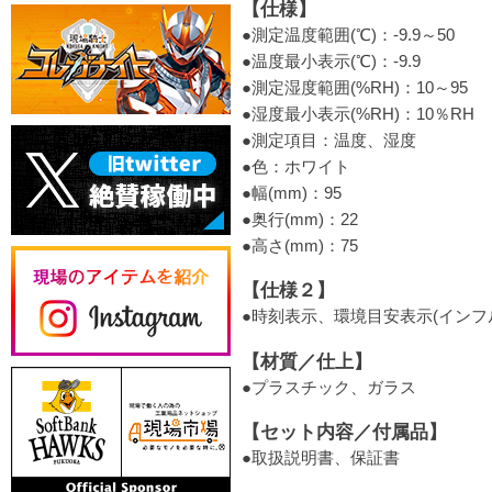
【仕様】
●測定温度範囲(℃)：-9.9～50
●温度最小表示(℃)：-9.9
●測定湿度範囲(%RH)：10～95
●湿度最小表示(%RH)：10％RH
●測定項目：温度、湿度
●色：ホワイト
●幅(mm)：95
●奥行(mm)：22
●高さ(mm)：75
【仕様２】
●時刻表示、環境目安表示(インフ
【材質／仕上】
●プラスチック、ガラス
【セット内容／付属品】
●取扱説明書、保証書