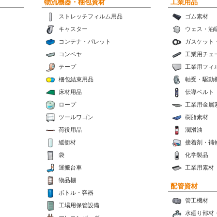
物流機器・梱包資材
工業用品
ストレッチフィルム用品
ゴム素材
キャスター
ウェス・油
コンテナ・パレット
ガスケット
コンベヤ
工業用チェ
テープ
工業用フィ
梱包結束用品
軸受・駆動
床材用品
伝導ベルト
ロープ
工業用金属
ツールワゴン
樹脂素材
荷役用品
潤滑油
緩衝材
接着剤・補
袋
化学製品
運搬台車
工業用素材
物品棚
配管資材
ボトル・容器
管工機材
工場用保管設備
水廻り部材