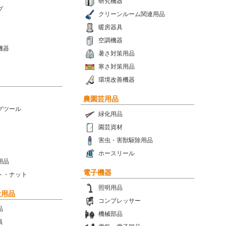
研究機器
プ
クリーンルーム関連用品
暖房器具
空調機器
機器
暑さ対策用品
寒さ対策用品
環境改善機器
農園芸用品
グツール
緑化用品
園芸資材
害虫・害獣駆除用品
ホースリール
用品
電子機器
ト・ナット
照明用品
設用品
コンプレッサー
品
機械部品
具