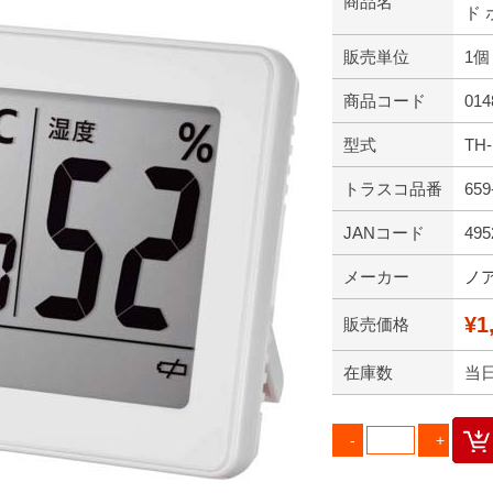
商品名
ド 
販売単位
1個
商品コード
014
型式
TH-
トラスコ品番
659
JANコード
495
メーカー
ノ
¥1
販売価格
在庫数
当