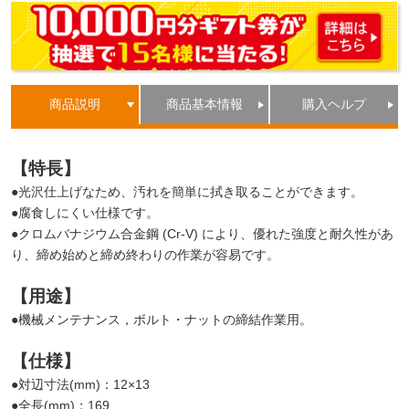
商品説明
商品基本情報
購入ヘルプ
【特長】
●光沢仕上げなため、汚れを簡単に拭き取ることができます。
●腐食しにくい仕様です。
●クロムバナジウム合金鋼 (Cr-V) により、優れた強度と耐久性があ
り、締め始めと締め終わりの作業が容易です。
【用途】
●機械メンテナンス，ボルト・ナットの締結作業用。
【仕様】
●対辺寸法(mm)：12×13
●全長(mm)：169