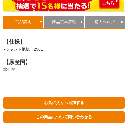
商品説明
商品基本情報
購入ヘルプ
【仕様】
●シャント抵抗 250Ω
【原産国】
非公開