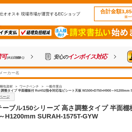
合計金額3,8
社オオスキ 現場市場が運営するECショップ
※一
荷可
インボイス対応
安心の
(※土日祝除く)
梱包資材
>
ワークベンチ
>
一般作業台
イプ 半面棚板付 RoHS2指令対応塩ビシート天板 W1500×D750×H900～H1200mm SUR
ページ
ーブル150シリーズ 高さ調整タイプ 半面棚
0～H1200mm SURAH-1575T-GYW