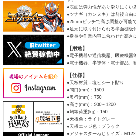
●表面は弾力性があり滑りにくい
●ツナギ（カンヌキ）は前後自由
●25mmピッチで高さ調整が可能
●足元に取り付けられる半面棚板
●身長や作業内容に合わせた高さ
【用途】
●電子機器や通信機器、医療機器
●電子機器、半導体・電子部品、
【仕様】
●天板材質：塩ビシート貼り
●間口(mm)：1500
●奥行(mm)：750
●高さ(mm)：900～1200
●均等荷重(kg)：150
●天板色：ライトグレー
●天板エッジ色：ブラック
●アジャスターねじサイズ：M12×P