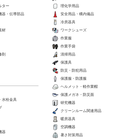
ルター
理化学用品
機器・伝導部品
安全用品・構内備品
冷房器具
素材
ワークシューズ
作業服
作業手袋
修剤
清掃用品
保護具
防災・防犯用品
保護服・防護服
ヘルメット・軽作業帽
保護メガネ・防災面
・水栓金具
研究機器
プ
クリーンルーム関連用品
暖房器具
空調機器
機器
暑さ対策用品