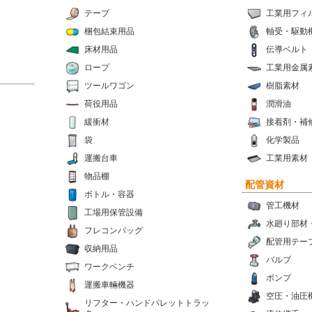
テープ
工業用フィ
梱包結束用品
軸受・駆動
床材用品
伝導ベルト
ロープ
工業用金属
ツールワゴン
樹脂素材
荷役用品
潤滑油
緩衝材
接着剤・補
袋
化学製品
運搬台車
工業用素材
物品棚
配管資材
ボトル・容器
管工機材
工場用保管設備
水廻り部材
フレコンバッグ
配管用テー
収納用品
バルブ
ワークベンチ
ポンプ
運搬車輛機器
空圧・油圧
リフター・ハンドパレットトラッ