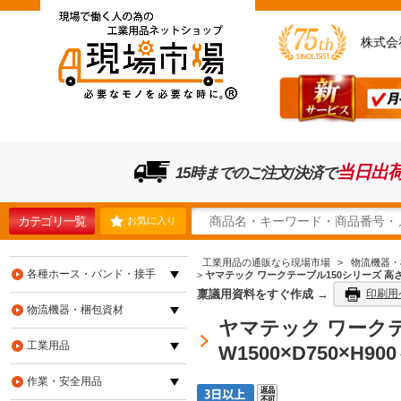
株式会
当日出
15時までのご注文/決済で
カテゴリ一覧
お気に入り
工業用品の通販なら現場市場
>
物流機器・
各種ホース・バンド・接手
>
ヤマテック ワークテーブル150シリーズ 高さ調整タ
稟議用資料をすぐ作成 →
印刷用
物流機器・梱包資材
ヤマテック ワークテ
工業用品
W1500×D750×H90
作業・安全用品