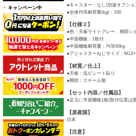
●キャスター：なし(別途オプショ
キャンペーン中
●全体均等耐荷重(kg)：150
【仕様２】
●色：天板ライトグレー、脚部シ
●半面棚板：1枚付
●半面棚板耐荷重：均等50kg
●アジャスターねじサイズ：M12×P
【材質／仕上】
●天板：塩ビシート貼り
●脚部：スチール製
【セット内容／付属品】
●足元に半面棚板1枚(取付位置は
【原産国】
日本
【注意】