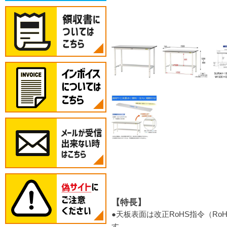
【特長】
●天板表面は改正RoHS指令（R
す。