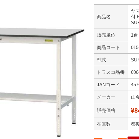
ヤ
商品名
付 
SU
販売単位
1台
商品コード
015
型式
SU
トラスコ品番
696
JANコード
457
メーカー
山
¥8
販売価格
在庫数
都