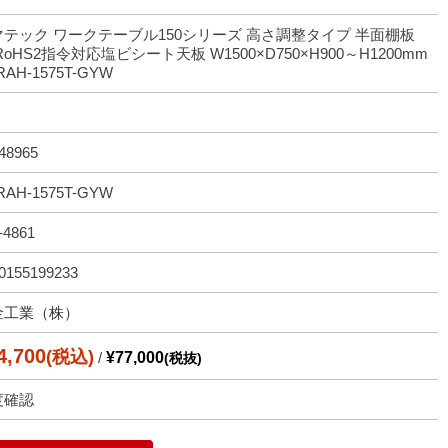
マテック ワークテーブル150シリーズ 高さ調整タイプ 半面棚板
RoHS2指令対応塩ビシート天板 W1500×D750×H900～H1200mm
RAH-1575T-GYW
48965
RAH-1575T-GYW
-4861
0155199233
金工業（株）
4,700
(税込)
/
¥77,000
(税抜)
度確認