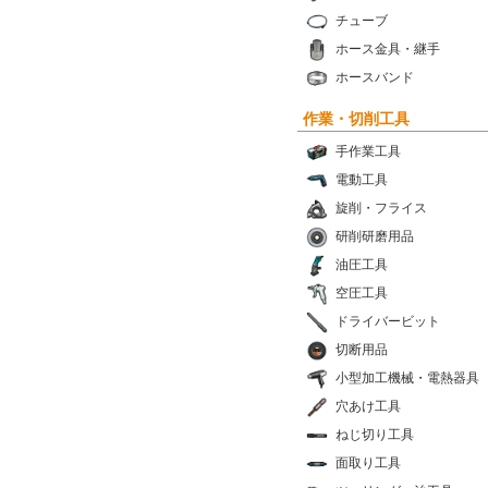
チューブ
ホース金具・継手
ホースバンド
作業・切削工具
手作業工具
電動工具
旋削・フライス
研削研磨用品
油圧工具
空圧工具
ドライバービット
切断用品
小型加工機械・電熱器具
穴あけ工具
ねじ切り工具
面取り工具