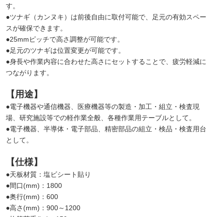
す。
●ツナギ（カンヌキ）は前後自由に取付可能で、足元の有効スペー
スが確保できます。
●25mmピッチで高さ調整が可能です。
●足元のツナギは位置変更が可能です。
●身長や作業内容に合わせた高さにセットすることで、疲労軽減に
つながります。
【用途】
●電子機器や通信機器、医療機器等の製造・加工・組立・検査現
場、研究施設等での軽作業全般、各種作業用テーブルとして。
●電子機器、半導体・電子部品、精密部品の組立・検品・検査用台
として。
【仕様】
●天板材質：塩ビシート貼り
●間口(mm)：1800
●奥行(mm)：600
●高さ(mm)：900～1200