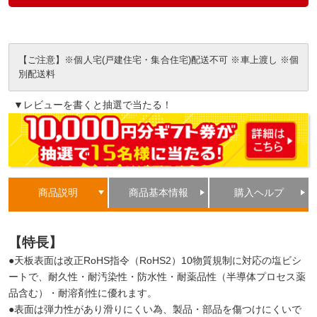
【ご注意】※個人宅(戸建住宅・集合住宅)配送不可 ※車上渡し ※個
別配送料
▼レビューを書くと抽選で当たる！
商品説明
商品基本情報
購入ヘルプ
【特長】
●天板表面は改正RoHS指令（RoHS2）10物質規制に対応の塩ビシ
ートで、耐久性・耐汚染性・防水性・耐薬品性（半導体プロセス薬
品含む）・耐溶剤性に優れます。
●表面は弾力性があり滑りにくい為、製品・部品を傷つけにくいで