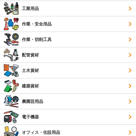
工業用品
作業・安全用品
作業・切削工具
配管資材
土木資材
建築資材
農園芸用品
電子機器
オフィス・住設用品