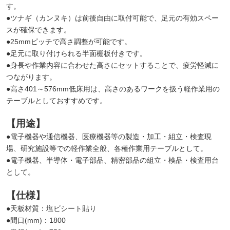
す。
●ツナギ（カンヌキ）は前後自由に取付可能で、足元の有効スペー
スが確保できます。
●25mmピッチで高さ調整が可能です。
●足元に取り付けられる半面棚板付きです。
●身長や作業内容に合わせた高さにセットすることで、疲労軽減に
つながります。
●高さ401～576mm低床用は、高さのあるワークを扱う軽作業用の
テーブルとしておすすめです。
【用途】
●電子機器や通信機器、医療機器等の製造・加工・組立・検査現
場、研究施設等での軽作業全般、各種作業用テーブルとして。
●電子機器、半導体・電子部品、精密部品の組立・検品・検査用台
として。
【仕様】
●天板材質：塩ビシート貼り
●間口(mm)：1800