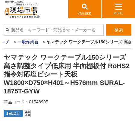
詳細検索
MENU
検索
ベンチ
>
一般作業台
>
ヤマテック ワークテーブル150シリーズ 高さ調整タ
ヤマテック ワークテーブル150シリーズ
高さ調整タイプ低床用 半面棚板付 RoHS2
指令対応塩ビシート天板
W1800×D750×H401～H576mm SURAL-
1875T-GYW
商品コード：
01548995