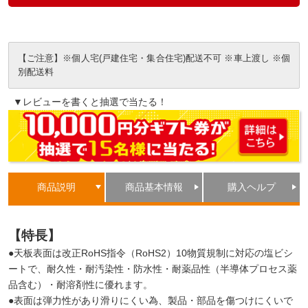
【ご注意】※個人宅(戸建住宅・集合住宅)配送不可 ※車上渡し ※個
別配送料
▼レビューを書くと抽選で当たる！
商品説明
商品基本情報
購入ヘルプ
【特長】
●天板表面は改正RoHS指令（RoHS2）10物質規制に対応の塩ビシ
ートで、耐久性・耐汚染性・防水性・耐薬品性（半導体プロセス薬
品含む）・耐溶剤性に優れます。
●表面は弾力性があり滑りにくい為、製品・部品を傷つけにくいで