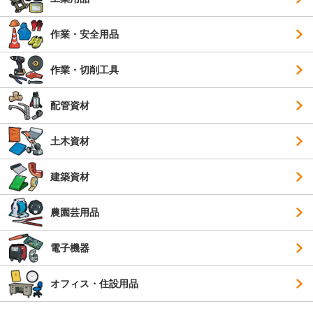
作業・安全用品
作業・切削工具
配管資材
土木資材
建築資材
農園芸用品
電子機器
オフィス・住設用品