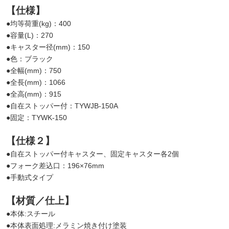
【仕様】
●均等荷重(kg)：400
●容量(L)：270
●キャスター径(mm)：150
●色：ブラック
●全幅(mm)：750
●全長(mm)：1066
●全高(mm)：915
●自在ストッパー付：TYWJB-150A
●固定：TYWK-150
【仕様２】
●自在ストッパー付キャスター、固定キャスター各2個
●フォーク差込口：196×76mm
●手動式タイプ
【材質／仕上】
●本体:スチール
●本体表面処理:メラミン焼き付け塗装