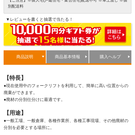
【ご注意】※個人宅(戸建住宅・集合住宅)配送不可 ※車上渡し ※個
別配送料
▼レビューを書くと抽選で当たる！
商品説明
商品基本情報
購入ヘルプ
【特長】
●現在使用中のフォークリフトを利用して、簡単に高い位置からの
廃棄ができます。
●廃材の分別仕分けに最適です。
【用途】
●一般工場、一般倉庫、各種作業所、各種工事現場、その他廃材の
分別を必要とする場所に。