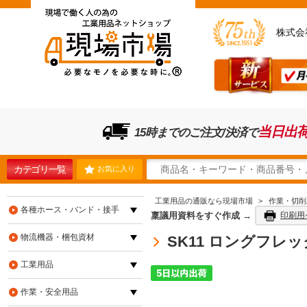
株式会
当日出
15時までのご注文/決済で
カテゴリ一覧
お気に入り
工業用品の通販なら現場市場
>
作業・切削
各種ホース・バンド・接手
稟議用資料をすぐ作成 →
印刷用
物流機器・梱包資材
SK11 ロングフレッ
工業用品
作業・安全用品