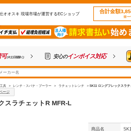
合計金額3,8
社オオスキ 現場市場が運営するECショップ
※一
荷可
インボイス対応
安心の
(※土日祝除く)
工具
>
レンチ・スパナ・プーラー
>
ラチェットレンチ
>
SK11 ロングフレックスラチェ
ページ
クスラチェットR MFR-L
商品名
SK