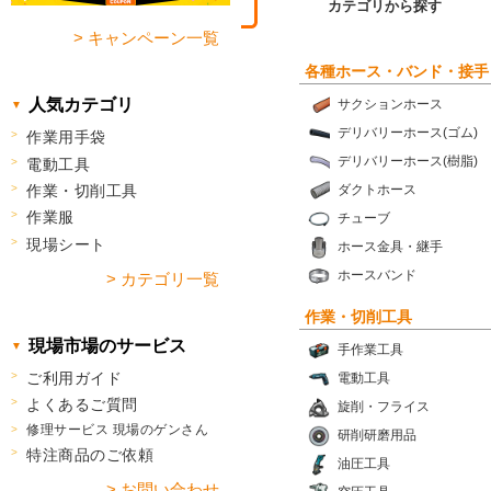
カテゴリから探す
> キャンペーン一覧
各種ホース・バンド・接手
人気カテゴリ
サクションホース
デリバリーホース(ゴム)
作業用手袋
デリバリーホース(樹脂)
電動工具
作業・切削工具
ダクトホース
作業服
チューブ
現場シート
ホース金具・継手
ホースバンド
> カテゴリ一覧
作業・切削工具
現場市場のサービス
手作業工具
ご利用ガイド
電動工具
よくあるご質問
旋削・フライス
修理サービス 現場のゲンさん
研削研磨用品
特注商品のご依頼
油圧工具
> お問い合わせ