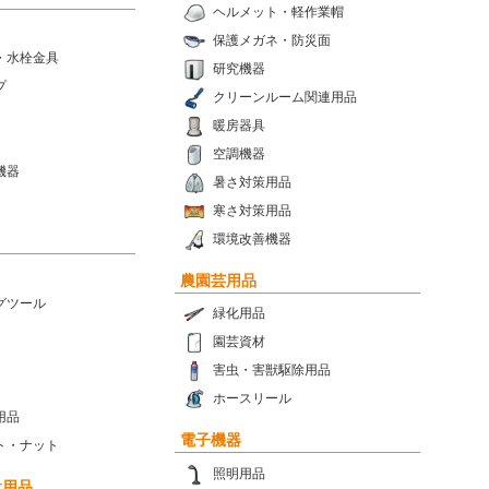
ヘルメット・軽作業帽
保護メガネ・防災面
・水栓金具
研究機器
プ
クリーンルーム関連用品
暖房器具
空調機器
機器
暑さ対策用品
寒さ対策用品
環境改善機器
農園芸用品
グツール
緑化用品
園芸資材
害虫・害獣駆除用品
ホースリール
用品
電子機器
ト・ナット
照明用品
設用品