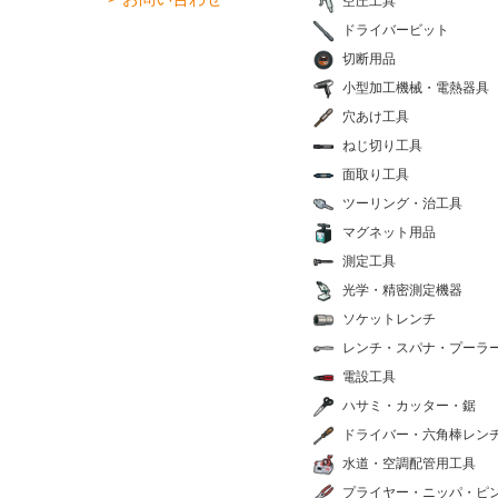
空圧工具
ドライバービット
切断用品
小型加工機械・電熱器具
穴あけ工具
ねじ切り工具
面取り工具
ツーリング・治工具
マグネット用品
測定工具
光学・精密測定機器
ソケットレンチ
レンチ・スパナ・プーラ
電設工具
ハサミ・カッター・鋸
ドライバー・六角棒レン
水道・空調配管用工具
プライヤー・ニッパ・ピ