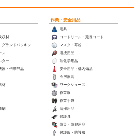
作業・安全用品
雨具
吸収材
コードリール・延長コード
・グランドパッキン
マスク・耳栓
ーン
溶接用品
ルター
理化学用品
機器・伝導部品
安全用品・構内備品
冷房器具
素材
ワークシューズ
作業服
作業手袋
修剤
清掃用品
保護具
防災・防犯用品
保護服・防護服