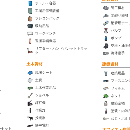
ボトル・容器
管工機材
工場用保管設備
水廻り部材
フレコンバッグ
配管用テー
収納用品
バルブ
ワークベンチ
ポンプ
運搬車輛機器
空圧・油圧
リフター・ハンドパレットトラッ
ク
流体継手
土木資材
建築資材
現場シート
建築用品
土嚢
ファスニン
土木作業用品
フィルム
ー
ショベル
ネット
釘打機
建築金物
作業灯
塗装・内装
チ
投光器
ねじ・ボル
懐中電灯
ンセット
オフィス・住