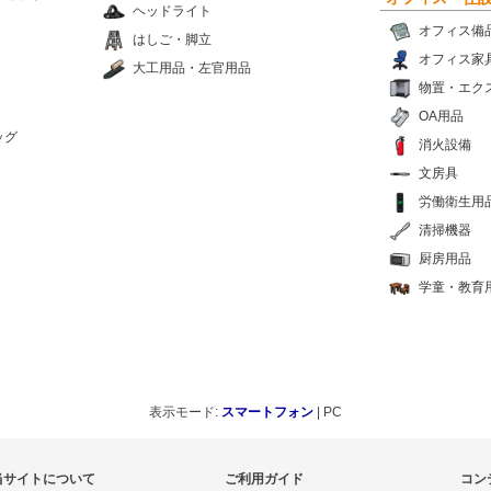
ヘッドライト
オフィス備
はしご・脚立
オフィス家
大工用品・左官用品
物置・エク
OA用品
ッグ
消火設備
文房具
労働衛生用
清掃機器
厨房用品
学童・教育
表示モード:
スマートフォン
| PC
当サイトについて
ご利用ガイド
コン