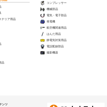
コンプレッサー
品
機械部品
具
電気・電子部品
ステリア用品
発電機
航空機関連用品
はんだ用品
静電気対策用品
品
電設配線部品
撮影機器
用品
テンツ