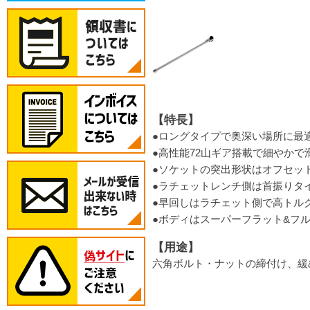
【特長】
●ロングタイプで奥深い場所に最
●高性能72山ギア搭載で細やかで
●ソケットの突出形状はオフセッ
●ラチェットレンチ側は首振りタ
●早回しはラチェット側で高トル
●ボディはスーパーフラット&フ
【用途】
六角ボルト・ナットの締付け、緩