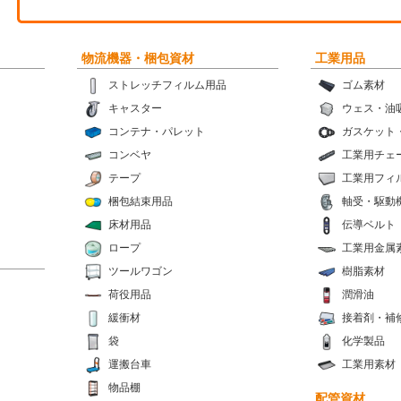
物流機器・梱包資材
工業用品
ストレッチフィルム用品
ゴム素材
キャスター
ウェス・油
コンテナ・パレット
ガスケット
コンベヤ
工業用チェ
テープ
工業用フィ
梱包結束用品
軸受・駆動
床材用品
伝導ベルト
ロープ
工業用金属
ツールワゴン
樹脂素材
荷役用品
潤滑油
緩衝材
接着剤・補
袋
化学製品
運搬台車
工業用素材
物品棚
配管資材