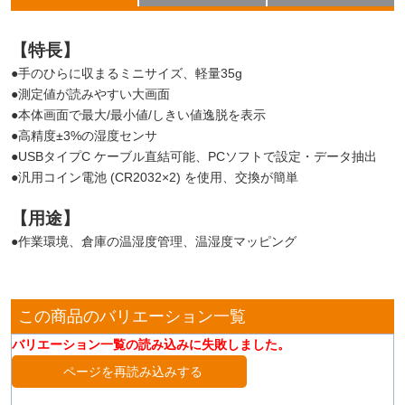
【特長】
●手のひらに収まるミニサイズ、軽量35g
●測定値が読みやすい大画面
●本体画面で最大/最小値/しきい値逸脱を表示
●高精度±3%の湿度センサ
●USBタイプC ケーブル直結可能、PCソフトで設定・データ抽出
●汎用コイン電池 (CR2032×2) を使用、交換が簡単
【用途】
●作業環境、倉庫の温湿度管理、温湿度マッピング
この商品のバリエーション一覧
バリエーション一覧の読み込みに失敗しました。
ページを再読み込みする