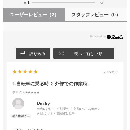
★
1
(0)
ユーザーレビュー
（2）
スタッフレビュー
（0）
絞り込み
表示：新しい順
2025.11.6
1.自転車に乗る時. 2.外部での作業時.
デザイン
:★★★★★
Dmitry
年代:
70代～
性別:
男性
身長:
171～175cm
体型:
ふつう
使用用途:
仕事