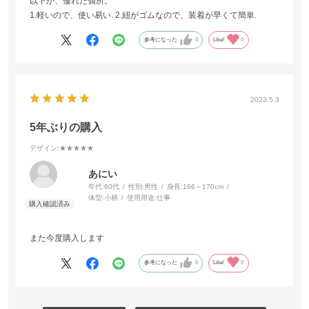
以下が、優れた個所。
1.軽いので、使い易い. 2.紐がゴムなので、装着が早くて簡単.
参考になった
0
Like!
0
2023.5.3
5年ぶりの購入
デザイン
:★★★★★
あにい
年代:
60代
性別:
男性
身長:
166～170cm
体型:
小柄
使用用途:
仕事
また今度購入します
参考になった
0
Like!
0