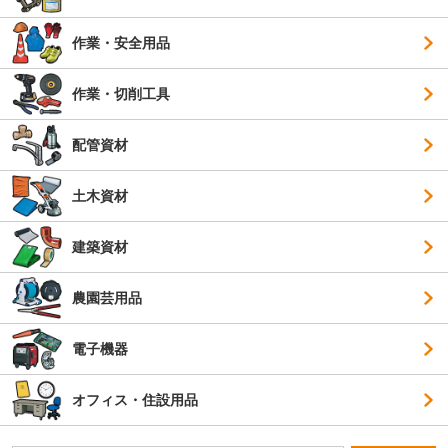
作業・安全用品
作業・切削工具
配管資材
土木資材
建築資材
農園芸用品
電子機器
オフィス・住設用品