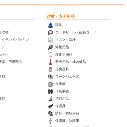
作業・安全用品
雨具
吸収材
コードリール・延長コード
・グランドパッキン
マスク・耳栓
ーン
溶接用品
ルター
理化学用品
機器・伝導部品
安全用品・構内備品
冷房器具
素材
ワークシューズ
作業服
作業手袋
修剤
清掃用品
保護具
防災・防犯用品
保護服・防護服