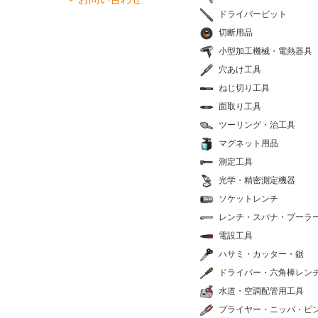
ドライバービット
切断用品
小型加工機械・電熱器具
穴あけ工具
ねじ切り工具
面取り工具
ツーリング・治工具
マグネット用品
測定工具
光学・精密測定機器
ソケットレンチ
レンチ・スパナ・プーラ
電設工具
ハサミ・カッター・鋸
ドライバー・六角棒レン
水道・空調配管用工具
プライヤー・ニッパ・ピ