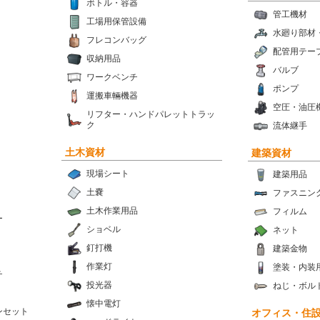
ボトル・容器
管工機材
工場用保管設備
水廻り部材
フレコンバッグ
配管用テー
収納用品
バルブ
ワークベンチ
ポンプ
運搬車輛機器
空圧・油圧
リフター・ハンドパレットトラッ
ク
流体継手
土木資材
建築資材
現場シート
建築用品
土嚢
ファスニン
土木作業用品
フィルム
ー
ショベル
ネット
釘打機
建築金物
作業灯
塗装・内装
チ
投光器
ねじ・ボル
懐中電灯
ンセット
オフィス・住