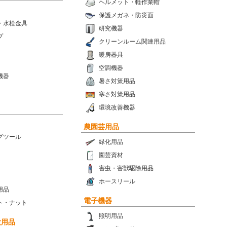
ヘルメット・軽作業帽
保護メガネ・防災面
・水栓金具
研究機器
プ
クリーンルーム関連用品
暖房器具
空調機器
機器
暑さ対策用品
寒さ対策用品
環境改善機器
農園芸用品
グツール
緑化用品
園芸資材
害虫・害獣駆除用品
ホースリール
用品
電子機器
ト・ナット
照明用品
設用品