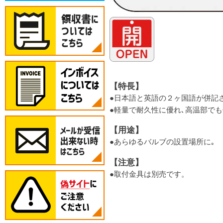
【特長】
●日本語と英語の２ヶ国語が併記
●軽量で耐久性に優れ､高温部で
【用途】
●あらゆるバルブの設置場所に｡
【注意】
●取付金具は別売です。