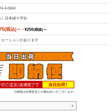
N-4-0844
株）日本緑十字社
75
～
(税込)
/
¥250
～
(税抜)
リエーションがあります
※納期は在庫状況との兼ね合いがございます。