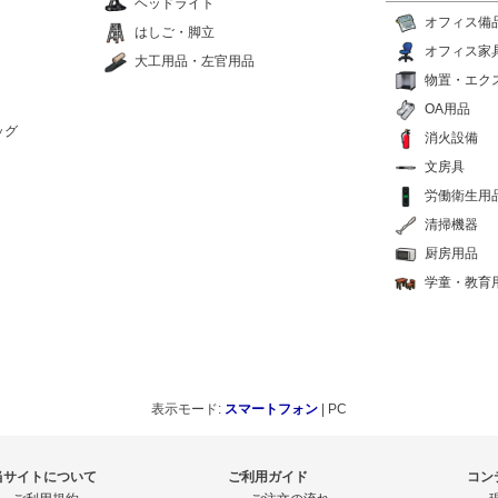
ヘッドライト
オフィス備
はしご・脚立
オフィス家
大工用品・左官用品
物置・エク
OA用品
ッグ
消火設備
文房具
労働衛生用
清掃機器
厨房用品
学童・教育
表示モード:
スマートフォン
| PC
当サイトについて
ご利用ガイド
コン