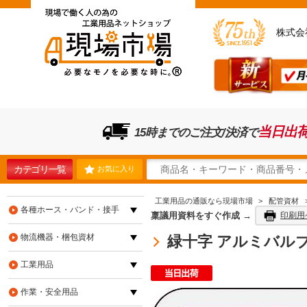
株式会
当日出
15時までのご注文/決済で
カテゴリ一覧
お気に入り
工業用品の通販なら現場市場
>
配管資材
各種ホース・バンド・接手
稟議用資料をすぐ作成 →
印刷用
物流機器・梱包資材
緑十字 アルミバル
工業用品
作業・安全用品