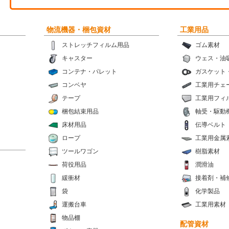
物流機器・梱包資材
工業用品
ストレッチフィルム用品
ゴム素材
キャスター
ウェス・油
コンテナ・パレット
ガスケット
コンベヤ
工業用チェ
テープ
工業用フィ
梱包結束用品
軸受・駆動
床材用品
伝導ベルト
ロープ
工業用金属
ツールワゴン
樹脂素材
荷役用品
潤滑油
緩衝材
接着剤・補
袋
化学製品
運搬台車
工業用素材
物品棚
配管資材