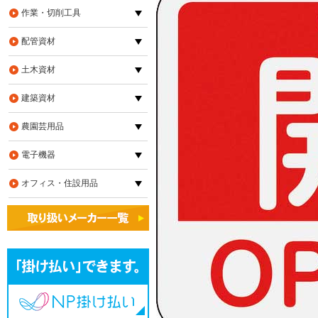
作業・切削工具
配管資材
土木資材
建築資材
農園芸用品
電子機器
オフィス・住設用品