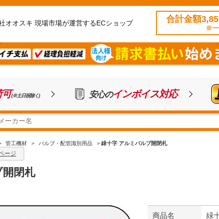
合計金額3,8
社オオスキ 現場市場が運営するECショップ
※一
荷可
インボイス対応
安心の
(※土日祝除く)
>
管工機材
>
バルブ・配管識別用品
>
緑十字 アルミバルブ開閉札
ページ
ブ開閉札
商品名
緑