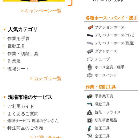
> キャンペーン一覧
各種ホース・バンド・接手
サクションホース
人気カテゴリ
デリバリーホース(ゴム)
作業用手袋
デリバリーホース(樹脂)
電動工具
ダクトホース
作業・切削工具
チューブ
作業服
ホース金具・継手
現場シート
ホースバンド
> カテゴリ一覧
作業・切削工具
手作業工具
現場市場のサービス
電動工具
ご利用ガイド
旋削・フライス
よくあるご質問
研削研磨用品
修理サービス 現場のゲンさん
特注商品のご依頼
油圧工具
空圧工具
> お問い合わせ