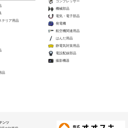
コンプレッサー
品
機械部品
具
電気・電子部品
ステリア用品
発電機
航空機関連用品
はんだ用品
静電気対策用品
品
電設配線部品
撮影機器
用品
テンツ