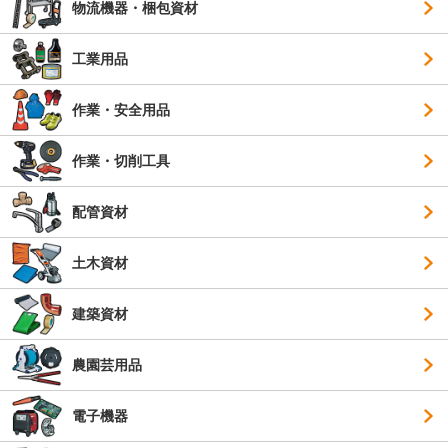
物流機器・梱包資材
工業用品
作業・安全用品
作業・切削工具
配管資材
土木資材
建築資材
農園芸用品
電子機器