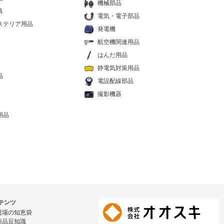
機械部品
具
電気・電子部品
ステリア用品
発電機
航空機関連用品
はんだ用品
静電気対策用品
品
電設配線部品
撮影機器
用品
テンツ
現場の知恵袋
商品豆知識