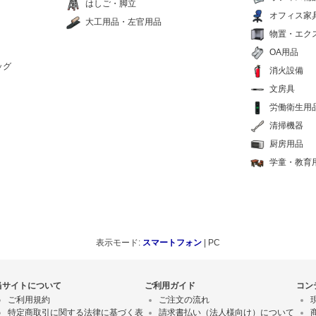
はしご・脚立
オフィス家
大工用品・左官用品
物置・エク
OA用品
ッグ
消火設備
文房具
労働衛生用
清掃機器
厨房用品
学童・教育
表示モード:
スマートフォン
| PC
当サイトについて
ご利用ガイド
コン
ご利用規約
ご注文の流れ
特定商取引に関する法律に基づく表
請求書払い（法人様向け）について