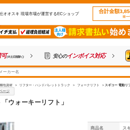
合計金額3,8
社オオスキ 現場市場が運営するECショップ
※一
荷可
インボイス対応
安心の
(※土日祝除く)
梱包資材
>
リフター・ハンドパレットトラック
>
フォークリフト
>
スギコー 電動リ
ページ
ト「ウォーキーリフト」
商品名
ス