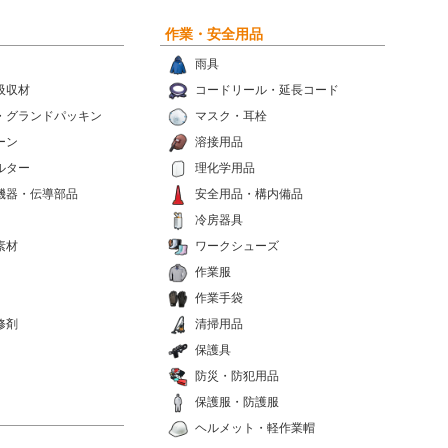
作業・安全用品
雨具
吸収材
コードリール・延長コード
・グランドパッキン
マスク・耳栓
ーン
溶接用品
ルター
理化学用品
機器・伝導部品
安全用品・構内備品
冷房器具
素材
ワークシューズ
作業服
作業手袋
修剤
清掃用品
保護具
防災・防犯用品
保護服・防護服
ヘルメット・軽作業帽