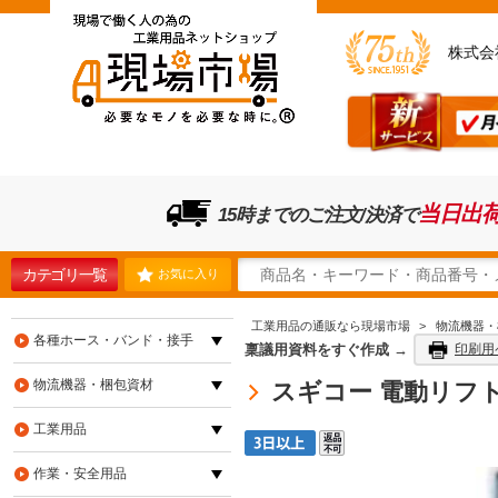
株式会
当日出
15時までのご注文/決済で
カテゴリ一覧
お気に入り
工業用品の通販なら現場市場
>
物流機器・
各種ホース・バンド・接手
稟議用資料をすぐ作成 →
印刷用
物流機器・梱包資材
スギコー 電動リフ
工業用品
作業・安全用品