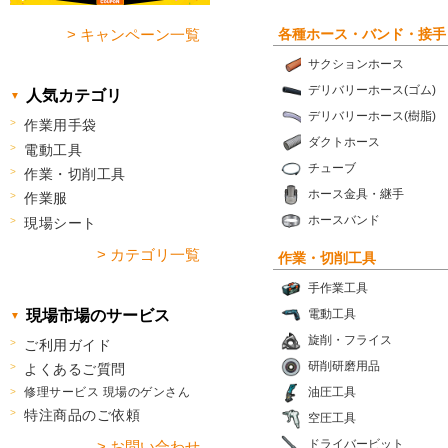
各種ホース・バンド・接手
> キャンペーン一覧
サクションホース
デリバリーホース(ゴム)
人気カテゴリ
デリバリーホース(樹脂)
作業用手袋
ダクトホース
電動工具
チューブ
作業・切削工具
ホース金具・継手
作業服
ホースバンド
現場シート
> カテゴリ一覧
作業・切削工具
手作業工具
現場市場のサービス
電動工具
旋削・フライス
ご利用ガイド
研削研磨用品
よくあるご質問
修理サービス 現場のゲンさん
油圧工具
特注商品のご依頼
空圧工具
ドライバービット
> お問い合わせ