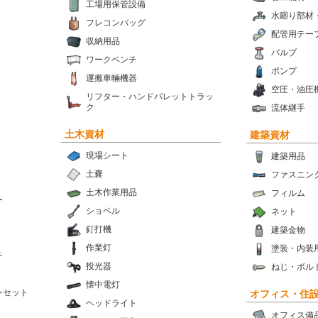
工場用保管設備
水廻り部材
フレコンバッグ
配管用テー
収納用品
バルブ
ワークベンチ
ポンプ
運搬車輛機器
空圧・油圧
リフター・ハンドパレットトラッ
ク
流体継手
土木資材
建築資材
現場シート
建築用品
土嚢
ファスニン
土木作業用品
フィルム
ー
ショベル
ネット
釘打機
建築金物
作業灯
塗装・内装
チ
投光器
ねじ・ボル
懐中電灯
ンセット
オフィス・住
ヘッドライト
オフィス備