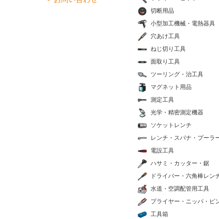
切断用品
小型加工機械・電熱器具
穴あけ工具
ねじ切り工具
面取り工具
ツーリング・治工具
マグネット用品
測定工具
光学・精密測定機器
ソケットレンチ
レンチ・スパナ・プーラ
電設工具
ハサミ・カッター・鋸
ドライバー・六角棒レン
水道・空調配管用工具
プライヤー・ニッパ・ピ
工具箱