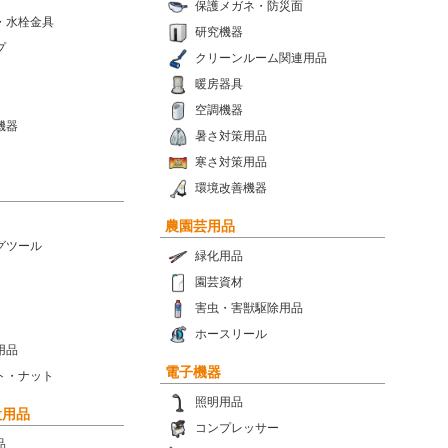
保護メガネ・防災面
・水栓金具
研究機器
プ
クリーンルーム関連用品
暖房器具
空調機器
機器
暑さ対策用品
寒さ対策用品
環境改善機器
農園芸用品
グツール
緑化用品
園芸資材
害虫・害獣駆除用品
ホースリール
用品
電子機器
ト・ナット
照明用品
設用品
コンプレッサー
品