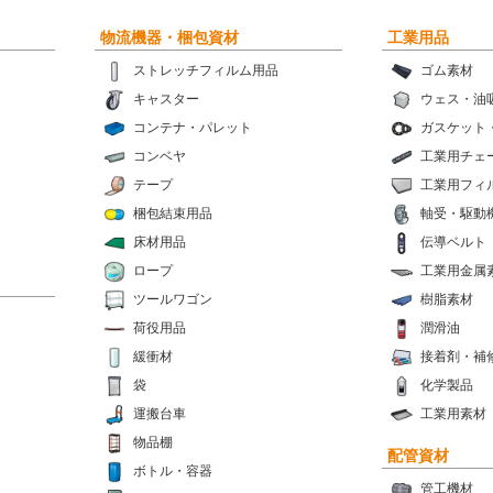
物流機器・梱包資材
工業用品
ストレッチフィルム用品
ゴム素材
キャスター
ウェス・油
コンテナ・パレット
ガスケット
コンベヤ
工業用チェ
テープ
工業用フィ
梱包結束用品
軸受・駆動
床材用品
伝導ベルト
ロープ
工業用金属
ツールワゴン
樹脂素材
荷役用品
潤滑油
緩衝材
接着剤・補
袋
化学製品
運搬台車
工業用素材
物品棚
配管資材
ボトル・容器
管工機材