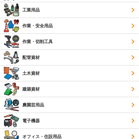
工業用品
作業・安全用品
作業・切削工具
配管資材
土木資材
建築資材
農園芸用品
電子機器
オフィス・住設用品