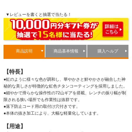
▼レビューを書くと抽選で当たる！
商品説明
商品基本情報
購入ヘルプ
【特長】
●虹のように様々な色が調和し、華やかさと鮮やかさが融合した神
秘的な美しさが特徴的な虹色チタンコーティングを採用しました。
●細やかで滑らかな操作性の72山ギアを搭載、レンチの振り幅が制
限される狭い場所でも作業性は抜群です。
●落下防止コード用の取付け穴付きです。
●本体の抜き加工により、大幅な軽量化しています。
【用途】