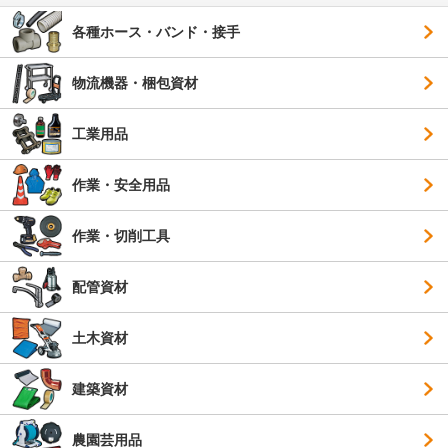
各種ホース・バンド・接手
物流機器・梱包資材
工業用品
作業・安全用品
作業・切削工具
配管資材
土木資材
建築資材
農園芸用品